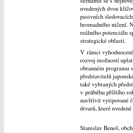
seznámit se s nejnově
uvedených dvou klíčov
pasivních sledovacích
hromadného ničení. Ná
reálného potenciálu 
strategické oblasti.
V rámci vyhodnocení p
rozvoj možností upla
obranném programu v
představitelů japons
také vybraných předs
v průběhu příštího r
navštívit vytipované 
útvarů, které uvedené
Stanislav Beneš, obch