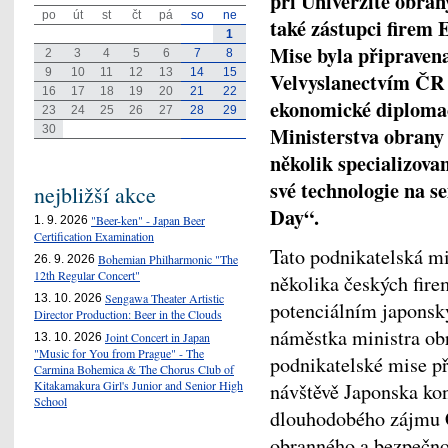
při Univerzitě obran
po
út
st
čt
pá
so
ne
také zástupci fire
1
Mise byla připraven
2
3
4
5
6
7
8
9
10
11
12
13
14
15
Velvyslanectvím ČR 
16
17
18
19
20
21
22
ekonomické diploma
23
24
25
26
27
28
29
Ministerstva obrany
30
několik specializov
své technologie na 
nejbližší akce
Day“.
"Beer-ken" - Japan Beer
1. 9. 2026
Certification Examination
Tato podnikatelská mi
Bohemian Philharmonic "The
26. 9. 2026
12th Regular Concert"
několika českých fir
Sengawa Theater Artistic
13. 10. 2026
potenciálním japonsk
Director Production: Beer in the Clouds
náměstka ministra ob
Joint Concert in Japan
13. 10. 2026
"Music for You from Prague" - The
podnikatelské mise př
Carmina Bohemica & The Chorus Club of
Kitakamakura Girl's Junior and Senior High
návštěvě Japonska ko
School
dlouhodobého zájmu Č
obranného a bezpečno