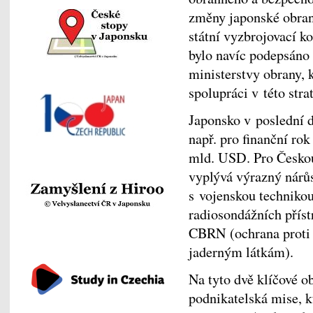
změny japonské obran
státní vyzbrojovací 
bylo navíc podepsán
ministerstvy obrany, k
spolupráci v této stra
Japonsko v poslední d
např. pro finanční rok
mld. USD. Pro Českou
vyplývá výrazný nárůs
s vojenskou technikou
radiosondážních přístr
CBRN (ochrana proti
jaderným látkám).
Na tyto dvě klíčové o
podnikatelská mise, 