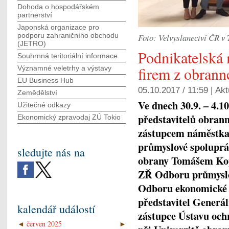
Dohoda o hospodářském
partnerství
Japonská organizace pro
podporu zahraničního obchodu
Foto: Velvyslanectví ČR v 
(JETRO)
Podnikatelská
Souhrnná teritoriální informace
firem z obran
Významné veletrhy a výstavy
EU Business Hub
05.10.2017 / 11:59 |
Akt
Zemědělství
Ve dnech 30.9. – 4.1
Užitečné odkazy
představitelů obran
Ekonomický zpravodaj ZÚ Tokio
zástupcem náměstka
průmyslové spoluprác
sledujte nás na
obrany Tomášem Kop
ZŘ Odboru průmyslo
Odboru ekonomické 
představitel Generá
kalendář událostí
zástupce Ústavu och
◄
červen 2025
►