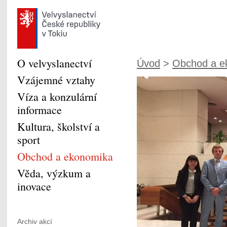
O velvyslanectví
Úvod
>
Obchod a e
Vzájemné vztahy
Víza a konzulární
informace
Kultura, školství a
sport
Obchod a ekonomika
Věda, výzkum a
inovace
Archiv akcí