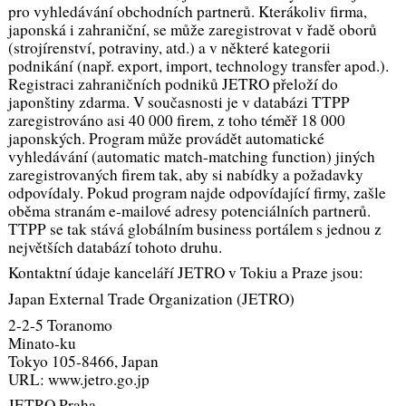
pro vyhledávání obchodních partnerů. Kterákoliv firma,
japonská i zahraniční, se může zaregistrovat v řadě oborů
(strojírenství, potraviny, atd.) a v některé kategorii
podnikání (např. export, import, technology transfer apod.).
Registraci zahraničních podniků JETRO přeloží do
japonštiny zdarma. V současnosti je v databázi TTPP
zaregistrováno asi 40 000 firem, z toho téměř 18 000
japonských. Program může provádět automatické
vyhledávání (automatic match-matching function) jiných
zaregistrovaných firem tak, aby si nabídky a požadavky
odpovídaly. Pokud program najde odpovídající firmy, zašle
oběma stranám e-mailové adresy potenciálních partnerů.
TTPP se tak stává globálním business portálem s jednou z
největších databází tohoto druhu.
Kontaktní údaje kanceláří JETRO v Tokiu a Praze jsou:
Japan External Trade Organization (JETRO)
2-2-5 Toranomo
Minato-ku
Tokyo 105-8466, Japan
URL: www.jetro.go.jp
JETRO Praha