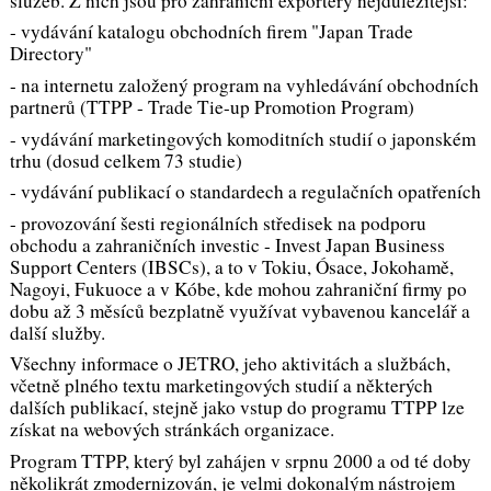
služeb. Z nich jsou pro zahraniční exportéry nejdůležitější:
- vydávání katalogu obchodních firem "Japan Trade
Directory"
- na internetu založený program na vyhledávání obchodních
partnerů (TTPP - Trade Tie-up Promotion Program)
- vydávání marketingových komoditních studií o japonském
trhu (dosud celkem 73 studie)
- vydávání publikací o standardech a regulačních opatřeních
- provozování šesti regionálních středisek na podporu
obchodu a zahraničních investic - Invest Japan Business
Support Centers (IBSCs), a to v Tokiu, Ósace, Jokohamě,
Nagoyi, Fukuoce a v Kóbe, kde mohou zahraniční firmy po
dobu až 3 měsíců bezplatně využívat vybavenou kancelář a
další služby.
Všechny informace o JETRO, jeho aktivitách a službách,
včetně plného textu marketingových studií a některých
dalších publikací, stejně jako vstup do programu TTPP lze
získat na webových stránkách organizace.
Program TTPP, který byl zahájen v srpnu 2000 a od té doby
několikrát zmodernizován, je velmi dokonalým nástrojem