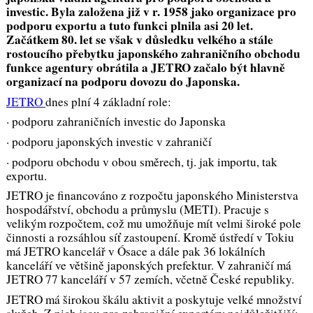
investic. Byla založena již v r. 1958 jako organizace pro
podporu exportu a tuto funkci plnila asi 20 let.
Začátkem 80. let se však v důsledku velkého a stále
rostoucího přebytku japonského zahraničního obchodu
funkce agentury obrátila a JETRO začalo být hlavně
organizací na podporu dovozu do Japonska.
JETRO
dnes plní 4 základní role:
· podporu zahraničních investic do Japonska
· podporu japonských investic v zahraničí
· podporu obchodu v obou směrech, tj. jak importu, tak
exportu.
JETRO je financováno z rozpočtu japonského Ministerstva
hospodářství, obchodu a průmyslu (METI). Pracuje s
velikým rozpočtem, což mu umožňuje mít velmi široké pole
činnosti a rozsáhlou síť zastoupení. Kromě ústředí v Tokiu
má JETRO kancelář v Ósace a dále pak 36 lokálních
kanceláří ve většině japonských prefektur. V zahraničí má
JETRO 77 kanceláří v 57 zemích, včetně České republiky.
JETRO má širokou škálu aktivit a poskytuje velké množství