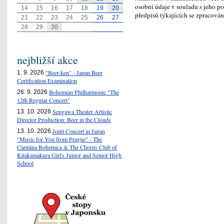
osobní údaje v souladu s jeho p
14
15
16
17
18
19
20
předpisů týkajících se zpracová
21
22
23
24
25
26
27
28
29
30
nejbližší akce
"Beer-ken" - Japan Beer
1. 9. 2026
Certification Examination
Bohemian Philharmonic "The
26. 9. 2026
12th Regular Concert"
Sengawa Theater Artistic
13. 10. 2026
Director Production: Beer in the Clouds
Joint Concert in Japan
13. 10. 2026
"Music for You from Prague" - The
Carmina Bohemica & The Chorus Club of
Kitakamakura Girl's Junior and Senior High
School