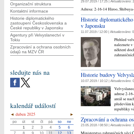
29.07.2019 / 17:25 |
Aktualizováno:
2
Organizační struktura
Adresa: 2-16-14 Hiroo, Shibuy
Kontaktní informace
Historie diplomatického
Historie diplomatického
zastoupení Československa a
v Japonsku
České republiky v Japonsku
11.07.2019 / 12:00 |
Aktualizováno:
0
Agentury při Velvyslanectví v
Přehled vel
Tokiu
naleznete v 
Zpracování a ochrana osobních
některé doch
údajů na MZV ČR
zahraničníc
sledujte nás na
Historie budovy Velvysl
10.07.2019 / 10:12 |
Aktualizováno:
0
Velvyslanec
adrese 2-16
areál se nac
především k 
kalendář událostí
republiky 
◄
duben 2025
►
Zpracování a ochrana 
po
út
st
čt
pá
so
ne
23.05.2018 / 08:50 |
Aktualizováno:
1
1
2
3
4
5
6
Ministerstvo zahraničních věcí 
7
8
9
10
11
12
13