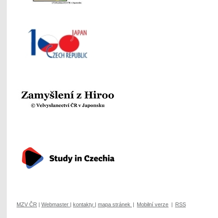
MZV ČR
|
Webmaster
|
kontakty
|
mapa stránek
|
Mobilní verze
|
RSS