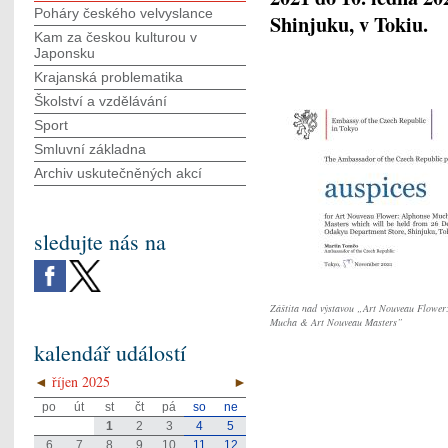
Poháry českého velvyslance
Shinjuku, v Tokiu.
Kam za českou kulturou v
Japonsku
Krajanská problematika
Školství a vzdělávání
Sport
Smluvní základna
Archiv uskutečněných akcí
sledujte nás na
Záštita nad výstavou „Art Nouveau Flower
Mucha & Art Nouveau Masters”
kalendář událostí
◄
říjen 2025
►
po
út
st
čt
pá
so
ne
1
2
3
4
5
6
7
8
9
10
11
12