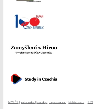
MZV ČR
|
Webmaster
|
kontakty
|
mapa stránek
|
Mobilní verze
|
RSS