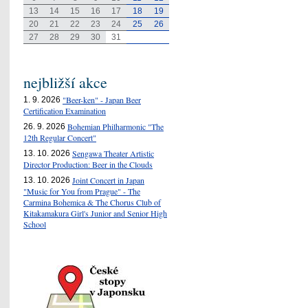
13
14
15
16
17
18
19
20
21
22
23
24
25
26
27
28
29
30
31
nejbližší akce
"Beer-ken" - Japan Beer
1. 9. 2026
Certification Examination
Bohemian Philharmonic "The
26. 9. 2026
12th Regular Concert"
Sengawa Theater Artistic
13. 10. 2026
Director Production: Beer in the Clouds
Joint Concert in Japan
13. 10. 2026
"Music for You from Prague" - The
Carmina Bohemica & The Chorus Club of
Kitakamakura Girl's Junior and Senior High
School