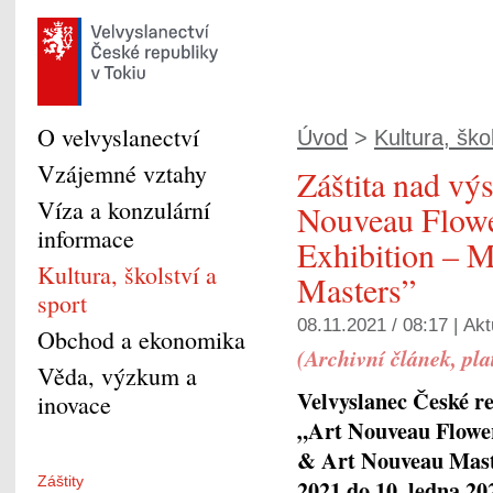
O velvyslanectví
Úvod
>
Kultura, ško
Vzájemné vztahy
Záštita nad vý
Víza a konzulární
Nouveau Flow
informace
Exhibition – 
Kultura, školství a
Masters”
sport
08.11.2021 / 08:17 |
Akt
Obchod a ekonomika
(Archivní článek, pla
Věda, výzkum a
Velvyslanec České re
inovace
„Art Nouveau Flowe
& Art Nouveau Maste
Záštity
2021 do 10. ledna 2