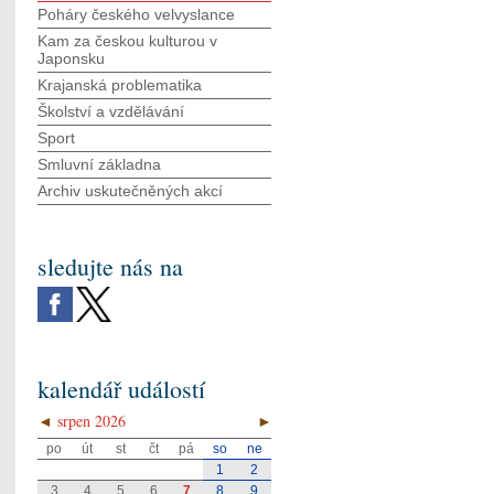
Poháry českého velvyslance
Kam za českou kulturou v
Japonsku
Krajanská problematika
Školství a vzdělávání
Sport
Smluvní základna
Archiv uskutečněných akcí
sledujte nás na
kalendář událostí
◄
srpen 2026
►
po
út
st
čt
pá
so
ne
1
2
3
4
5
6
7
8
9