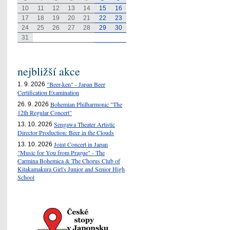
10
11
12
13
14
15
16
17
18
19
20
21
22
23
24
25
26
27
28
29
30
31
nejbližší akce
"Beer-ken" - Japan Beer
1. 9. 2026
Certification Examination
Bohemian Philharmonic "The
26. 9. 2026
12th Regular Concert"
Sengawa Theater Artistic
13. 10. 2026
Director Production: Beer in the Clouds
Joint Concert in Japan
13. 10. 2026
"Music for You from Prague" - The
Carmina Bohemica & The Chorus Club of
Kitakamakura Girl's Junior and Senior High
School