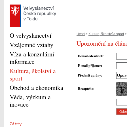
O velvyslanectví
Úvod
>
Kultura, školství a sport
Upozornění na člán
Vzájemné vztahy
Víza a konzulární
E-mail odesílatele
:
informace
E-mail příjemce
:
Kultura, školství a
Předmět zprávy
:
sport
Obchod a ekonomika
Recaptcha
:
Věda, výzkum a
inovace
Záštity