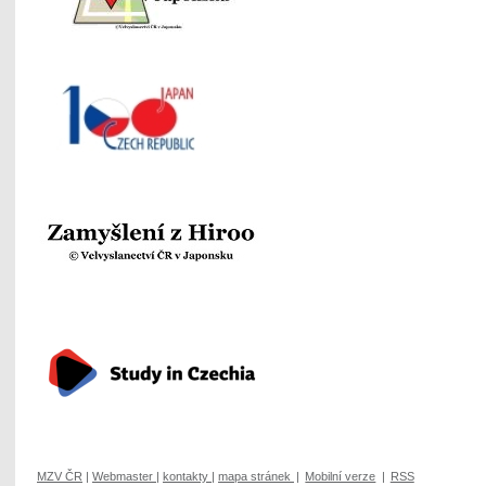
MZV ČR
|
Webmaster
|
kontakty
|
mapa stránek
|
Mobilní verze
|
RSS