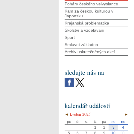
Poháry českého velvyslance
Kam za českou kulturou v
Japonsku
Krajanská problematika
Školství a vzdělávání
Sport
Smluvní základna
Archiv uskutečněných akcí
sledujte nás na
kalendář událostí
◄
květen 2025
►
po
út
st
čt
pá
so
ne
1
2
3
4
5
6
7
8
9
10
11