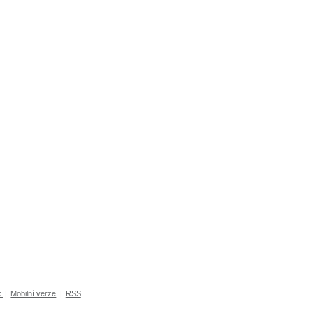
k
|
Mobilní verze
|
RSS