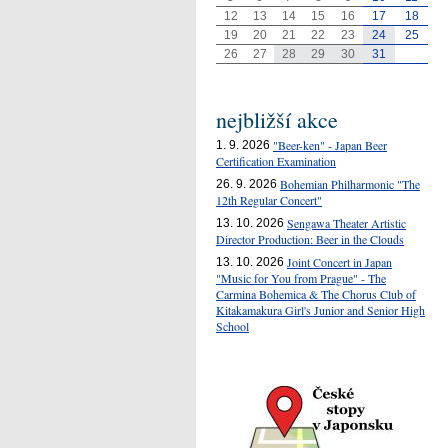
12
13
14
15
16
17
18
19
20
21
22
23
24
25
26
27
28
29
30
31
nejbližší akce
"Beer-ken" - Japan Beer
1. 9. 2026
Certification Examination
Bohemian Philharmonic "The
26. 9. 2026
12th Regular Concert"
Sengawa Theater Artistic
13. 10. 2026
Director Production: Beer in the Clouds
Joint Concert in Japan
13. 10. 2026
"Music for You from Prague" - The
Carmina Bohemica & The Chorus Club of
Kitakamakura Girl's Junior and Senior High
School