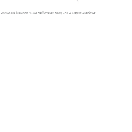
Záštita nad koncertem "Czech Philharmonic String Trio & Mayumi Somekawa"