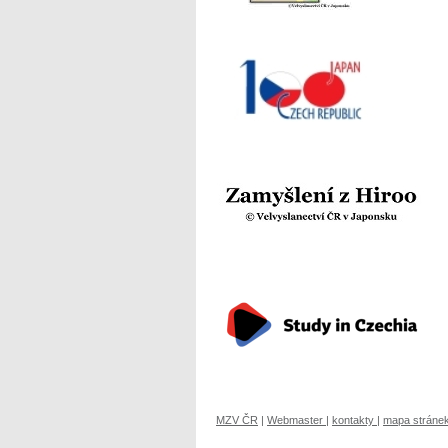
MZV ČR
|
Webmaster
|
kontakty
|
mapa stráne