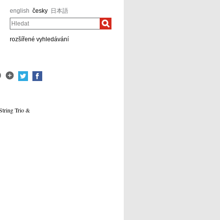
english
česky
日本語
Hledat
rozšířené vyhledávání
String Trio &