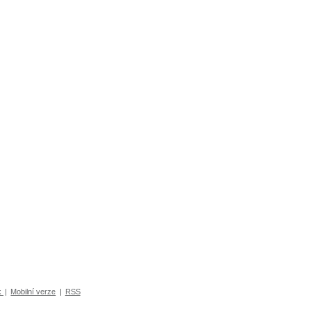
k
|
Mobilní verze
|
RSS