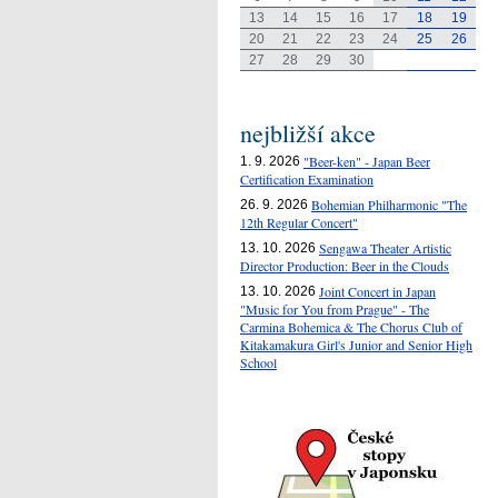
13
14
15
16
17
18
19
20
21
22
23
24
25
26
27
28
29
30
nejbližší akce
"Beer-ken" - Japan Beer
1. 9. 2026
Certification Examination
Bohemian Philharmonic "The
26. 9. 2026
12th Regular Concert"
Sengawa Theater Artistic
13. 10. 2026
Director Production: Beer in the Clouds
Joint Concert in Japan
13. 10. 2026
"Music for You from Prague" - The
Carmina Bohemica & The Chorus Club of
Kitakamakura Girl's Junior and Senior High
School