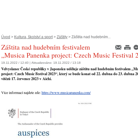
Úvod
>
Kultura, školství a sport
>
Záštity
> Záštita nad hudebním...
Záštita nad hudebním festivalem
„Musica Panenka project: Czech Music Festival 
19.11.2022 / 12:40 |
Aktualizováno:
19.11.2022 / 13:18
Velvyslanec České republiky v Japonsku uděluje záštitu nad hudebním festivalem „M
project: Czech Music Festival 2023“, který se bude konat od 22. dubna do 23. dubna 
vítězů 17. července 2023 v Aichi.
Více informací najdete zde:
https://www.musicapanenka.com/