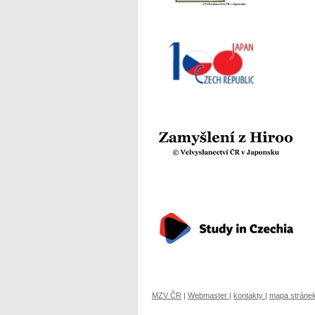
MZV ČR
|
Webmaster
|
kontakty
|
mapa stráne