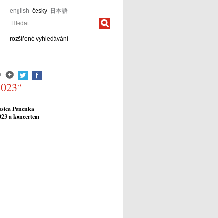
english
česky
日本語
Hledat
rozšířené vyhledávání
2023“
usica Panenka
2023 a koncertem