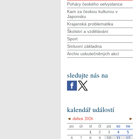
Poháry českého velvyslance
Kam za českou kulturou v
Japonsku
Krajanská problematika
Školství a vzdělávání
Sport
Smluvní základna
Archiv uskutečněných akcí
sledujte nás na
kalendář událostí
◄
duben 2026
►
po
út
st
čt
pá
so
ne
1
2
3
4
5
6
7
8
9
10
11
12