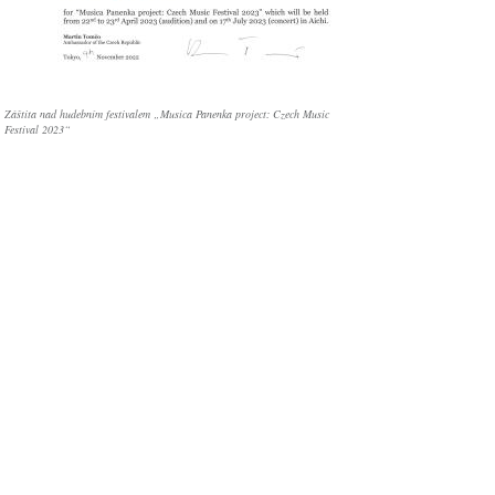
Záštita nad hudebním festivalem „Musica Panenka project: Czech Music
Festival 2023“