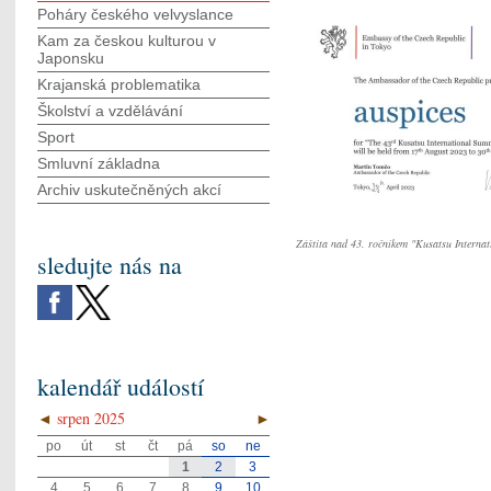
Poháry českého velvyslance
Kam za českou kulturou v
Japonsku
Krajanská problematika
Školství a vzdělávání
Sport
Smluvní základna
Archiv uskutečněných akcí
Záštita nad 43. ročníkem "Kusatsu Interna
sledujte nás na
kalendář událostí
◄
srpen 2025
►
po
út
st
čt
pá
so
ne
1
2
3
4
5
6
7
8
9
10