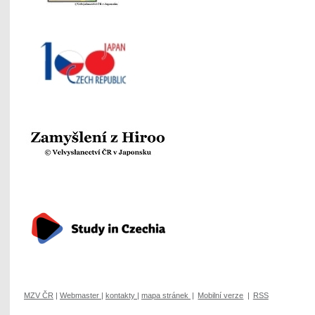
MZV ČR
|
Webmaster
|
kontakty
|
mapa stránek
|
Mobilní verze
|
RSS