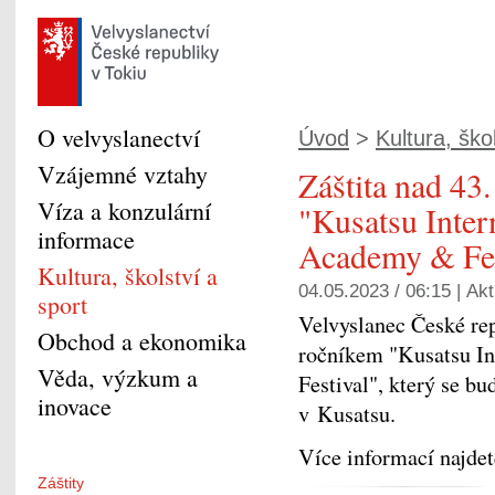
O velvyslanectví
Úvod
>
Kultura, ško
Vzájemné vztahy
Záštita nad 43
Víza a konzulární
"Kusatsu Inte
informace
Academy & Fes
Kultura, školství a
04.05.2023 / 06:15 |
Akt
sport
Velvyslanec České rep
Obchod a ekonomika
ročníkem "Kusatsu I
Věda, výzkum a
Festival", který se b
inovace
v Kusatsu.
Více informací najde
Záštity