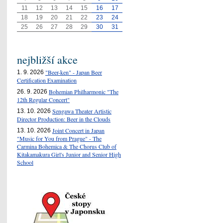
11
12
13
14
15
16
17
18
19
20
21
22
23
24
25
26
27
28
29
30
31
nejbližší akce
"Beer-ken" - Japan Beer
1. 9. 2026
Certification Examination
Bohemian Philharmonic "The
26. 9. 2026
12th Regular Concert"
Sengawa Theater Artistic
13. 10. 2026
Director Production: Beer in the Clouds
Joint Concert in Japan
13. 10. 2026
"Music for You from Prague" - The
Carmina Bohemica & The Chorus Club of
Kitakamakura Girl's Junior and Senior High
School