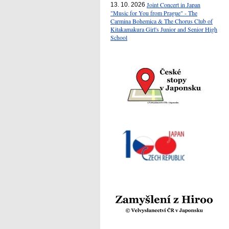
Joint Concert in Japan
13. 10. 2026
"Music for You from Prague" - The
Carmina Bohemica & The Chorus Club of
Kitakamakura Girl's Junior and Senior High
School