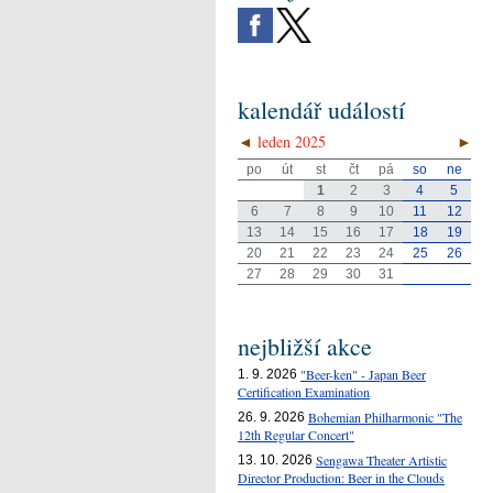
kalendář událostí
◄
leden 2025
►
po
út
st
čt
pá
so
ne
1
2
3
4
5
6
7
8
9
10
11
12
13
14
15
16
17
18
19
20
21
22
23
24
25
26
27
28
29
30
31
nejbližší akce
"Beer-ken" - Japan Beer
1. 9. 2026
Certification Examination
Bohemian Philharmonic "The
26. 9. 2026
12th Regular Concert"
Sengawa Theater Artistic
13. 10. 2026
Director Production: Beer in the Clouds