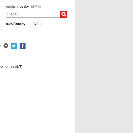
english
česky
日本語
Hledat
rozšířené vyhledávání
Chome−34−14 地下