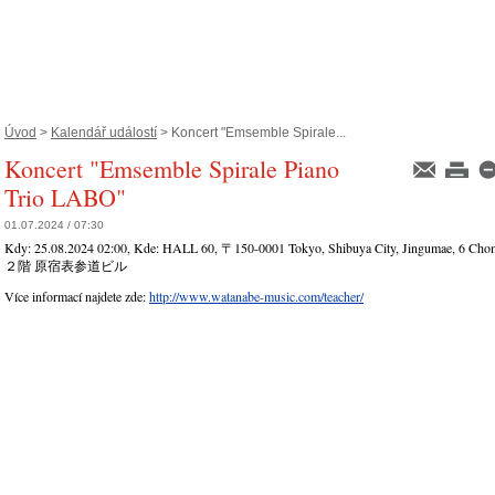
Úvod
>
Kalendář událostí
> Koncert "Emsemble Spirale...
Koncert "Emsemble Spirale Piano
Trio LABO"
01.07.2024 / 07:30
Kdy:
25.08.2024 02:00
, Kde:
HALL 60, 〒150-0001 Tokyo, Shibuya City, Jingumae, 6 
２階 原宿表参道ビル
Více informací najdete zde:
http://www.watanabe-music.com/teacher/