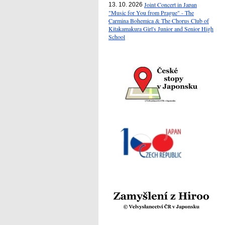
Joint Concert in Japan
13. 10. 2026
"Music for You from Prague" - The
Carmina Bohemica & The Chorus Club of
Kitakamakura Girl's Junior and Senior High
School