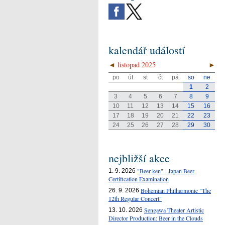
kalendář událostí
◄
listopad 2025
►
po
út
st
čt
pá
so
ne
1
2
3
4
5
6
7
8
9
10
11
12
13
14
15
16
17
18
19
20
21
22
23
24
25
26
27
28
29
30
nejbližší akce
"Beer-ken" - Japan Beer
1. 9. 2026
Certification Examination
Bohemian Philharmonic "The
26. 9. 2026
12th Regular Concert"
Sengawa Theater Artistic
13. 10. 2026
Director Production: Beer in the Clouds