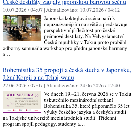
České destiláty zaujaly japonskou barovou scénu
10.07.2026 / 04:07 |
Aktualizováno:
10.07.2026 / 04:12
Japonská koktejlová scéna patří k
nejuznávanějším na světě a představuje
perspektivní příležitost pro české
prémiové destiláty. Na Velvyslanectví
České republiky v Tokiu proto proběhl
odborný seminář a workshop pro přední japonské barmany
a…
Bohemistika 35 propojila česká studia v Japonsku,
Jižní Koreji a na Tchaj-wanu
22.06.2026 / 07:07 |
Aktualizováno:
24.06.2026 / 12:40
Ve dnech 19.–21. června 2026 se v Tokiu
uskutečnilo mezinárodní setkání
Bohemistika 35, které připomnělo 35 let
výuky českého jazyka a českých studií
na Tokijské univerzitě mezinárodních studií. Třídenní
program spojil pedagogy, studenty a…