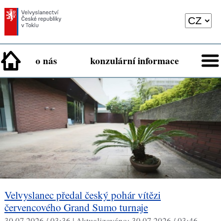
o nás
konzulární informace
Velvyslanec předal český pohár vítězi
červencového Grand Sumo turnaje
30.07.2026 / 03:36 |
Aktualizováno:
30.07.2026 / 03:46