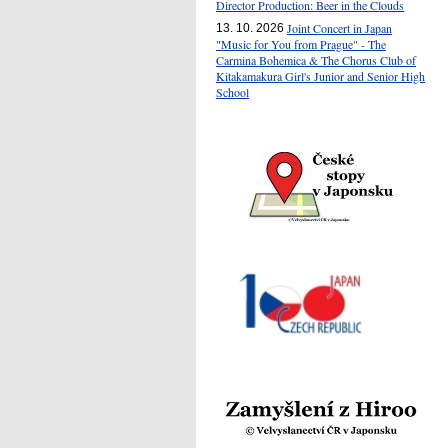
Director Production: Beer in the Clouds
Joint Concert in Japan
13. 10. 2026
"Music for You from Prague" - The
Carmina Bohemica & The Chorus Club of
Kitakamakura Girl's Junior and Senior High
School