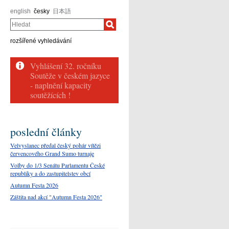
english
česky
日本語
Hledat
rozšířené vyhledávání
poslední články
Velvyslanec předal český pohár vítězi
červencového Grand Sumo turnaje
Volby do 1/3 Senátu Parlamentu České
republiky a do zastupitelstev obcí
Autumn Festa 2026
Záštita nad akcí "Autumn Festa 2026"