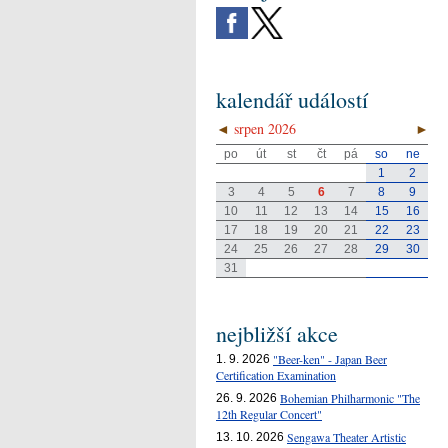
kalendář událostí
◄
srpen 2026
►
po
út
st
čt
pá
so
ne
1
2
3
4
5
6
7
8
9
10
11
12
13
14
15
16
17
18
19
20
21
22
23
24
25
26
27
28
29
30
31
nejbližší akce
"Beer-ken" - Japan Beer
1. 9. 2026
Certification Examination
Bohemian Philharmonic "The
26. 9. 2026
12th Regular Concert"
Sengawa Theater Artistic
13. 10. 2026