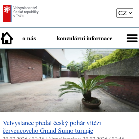
o nás
konzulární informace
Velvyslanec předal český pohár vítězi
červencového Grand Sumo turnaje
30.07.2026 / 03:36 |
Aktualizováno:
30.07.2026 / 03:46