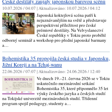
České destiláty zaujaly japonskou barovou scénu
10.07.2026 / 04:07 |
Aktualizováno:
10.07.2026 / 04:12
Japonská koktejlová scéna patří k
nejuznávanějším na světě a představuje
perspektivní příležitost pro české
prémiové destiláty. Na Velvyslanectví
České republiky v Tokiu proto proběhl
odborný seminář a workshop pro přední japonské barmany
a…
Bohemistika 35 propojila česká studia v Japonsku,
Jižní Koreji a na Tchaj-wanu
22.06.2026 / 07:07 |
Aktualizováno:
24.06.2026 / 12:40
Ve dnech 19.–21. června 2026 se v Tokiu
uskutečnilo mezinárodní setkání
Bohemistika 35, které připomnělo 35 let
výuky českého jazyka a českých studií
na Tokijské univerzitě mezinárodních studií. Třídenní
program spojil pedagogy, studenty a…