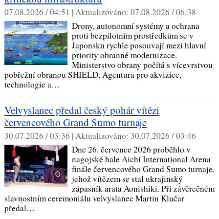
07.08.2026 / 04:51 |
Aktualizováno:
07.08.2026 / 06:38
Drony, autonomní systémy a ochrana
proti bezpilotním prostředkům se v
Japonsku rychle posouvají mezi hlavní
priority obranné modernizace.
Ministerstvo obrany počítá s vícevrstvou
pobřežní obranou SHIELD, Agentura pro akvizice,
technologie a…
Velvyslanec předal český pohár vítězi
červencového Grand Sumo turnaje
30.07.2026 / 03:36 |
Aktualizováno:
30.07.2026 / 03:46
Dne 26. července 2026 proběhlo v
nagojské hale Aichi International Arena
finále červencového Grand Sumo turnaje,
jehož vítězem se stal ukrajinský
zápasník arata Aonishiki. Při závěrečném
slavnostním ceremoniálu velvyslanec Martin Klučar
předal…