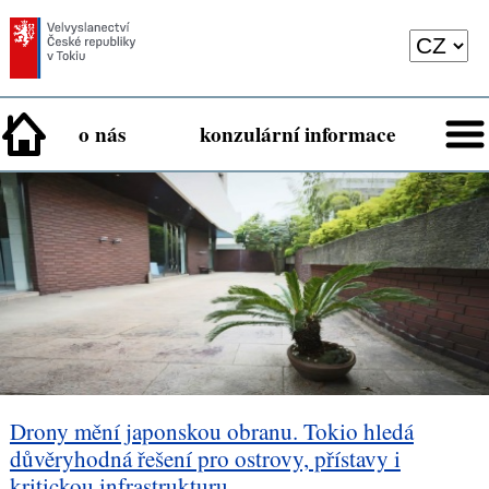
o nás
konzulární informace
Drony mění japonskou obranu. Tokio hledá
důvěryhodná řešení pro ostrovy, přístavy i
kritickou infrastrukturu