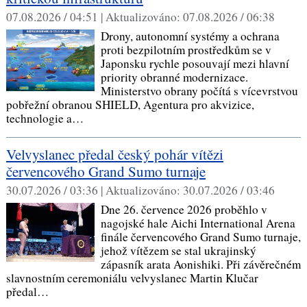
07.08.2026 / 04:51 |
Aktualizováno:
07.08.2026 / 06:38
Drony, autonomní systémy a ochrana
proti bezpilotním prostředkům se v
Japonsku rychle posouvají mezi hlavní
priority obranné modernizace.
Ministerstvo obrany počítá s vícevrstvou
pobřežní obranou SHIELD, Agentura pro akvizice,
technologie a…
Velvyslanec předal český pohár vítězi
červencového Grand Sumo turnaje
30.07.2026 / 03:36 |
Aktualizováno:
30.07.2026 / 03:46
Dne 26. července 2026 proběhlo v
nagojské hale Aichi International Arena
finále červencového Grand Sumo turnaje,
jehož vítězem se stal ukrajinský
zápasník arata Aonishiki. Při závěrečném
slavnostním ceremoniálu velvyslanec Martin Klučar
předal…