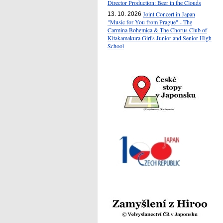
Director Production: Beer in the Clouds
Joint Concert in Japan
13. 10. 2026
"Music for You from Prague" - The
Carmina Bohemica & The Chorus Club of
Kitakamakura Girl's Junior and Senior High
School