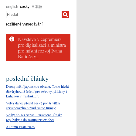
english
česky
日本語
Hledat
rozšířené vyhledávání
Návštěva vicepremiéra
pro digitalizaci a ministra
pro místní rozvoj Ivana
Bartoše v...
poslední články
Drony mění japonskou obranu. Tokio hledá
důvěryhodná řešení pro ostrovy, přístavy i
kritickou infrastrukturu
Velvyslanec předal český pohár vítězi
červencového Grand Sumo turnaje
Volby do 1/3 Senátu Parlamentu České
republiky a do zastupitelstev obcí
Autumn Festa 2026