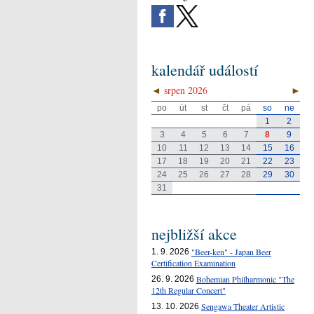
kalendář událostí
◄
srpen 2026
►
po
út
st
čt
pá
so
ne
1
2
3
4
5
6
7
8
9
10
11
12
13
14
15
16
17
18
19
20
21
22
23
24
25
26
27
28
29
30
31
nejbližší akce
"Beer-ken" - Japan Beer
1. 9. 2026
Certification Examination
Bohemian Philharmonic "The
26. 9. 2026
12th Regular Concert"
Sengawa Theater Artistic
13. 10. 2026