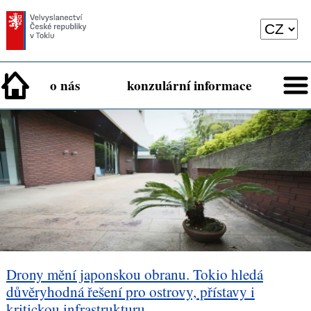
o nás
konzulární informace
Drony mění japonskou obranu. Tokio hledá
důvěryhodná řešení pro ostrovy, přístavy i
kritickou infrastrukturu