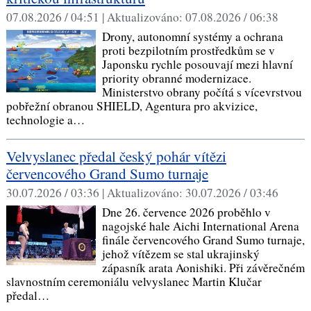
07.08.2026 / 04:51 |
Aktualizováno:
07.08.2026 / 06:38
Drony, autonomní systémy a ochrana
proti bezpilotním prostředkům se v
Japonsku rychle posouvají mezi hlavní
priority obranné modernizace.
Ministerstvo obrany počítá s vícevrstvou
pobřežní obranou SHIELD, Agentura pro akvizice,
technologie a…
Velvyslanec předal český pohár vítězi
červencového Grand Sumo turnaje
30.07.2026 / 03:36 |
Aktualizováno:
30.07.2026 / 03:46
Dne 26. července 2026 proběhlo v
nagojské hale Aichi International Arena
finále červencového Grand Sumo turnaje,
jehož vítězem se stal ukrajinský
zápasník arata Aonishiki. Při závěrečném
slavnostním ceremoniálu velvyslanec Martin Klučar
předal…