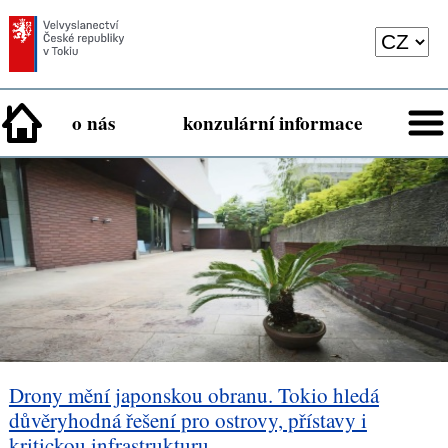
o nás
konzulární informace
Drony mění japonskou obranu. Tokio hledá
důvěryhodná řešení pro ostrovy, přístavy i
kritickou infrastrukturu