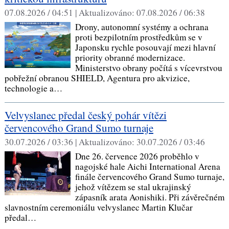
07.08.2026 / 04:51 |
Aktualizováno:
07.08.2026 / 06:38
Drony, autonomní systémy a ochrana
proti bezpilotním prostředkům se v
Japonsku rychle posouvají mezi hlavní
priority obranné modernizace.
Ministerstvo obrany počítá s vícevrstvou
pobřežní obranou SHIELD, Agentura pro akvizice,
technologie a…
Velvyslanec předal český pohár vítězi
červencového Grand Sumo turnaje
30.07.2026 / 03:36 |
Aktualizováno:
30.07.2026 / 03:46
Dne 26. července 2026 proběhlo v
nagojské hale Aichi International Arena
finále červencového Grand Sumo turnaje,
jehož vítězem se stal ukrajinský
zápasník arata Aonishiki. Při závěrečném
slavnostním ceremoniálu velvyslanec Martin Klučar
předal…