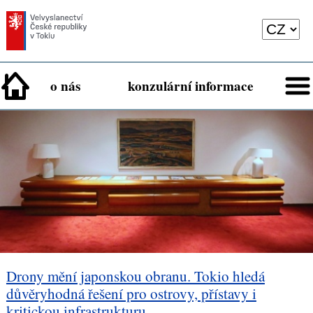
o nás
konzulární informace
Drony mění japonskou obranu. Tokio hledá
důvěryhodná řešení pro ostrovy, přístavy i
kritickou infrastrukturu