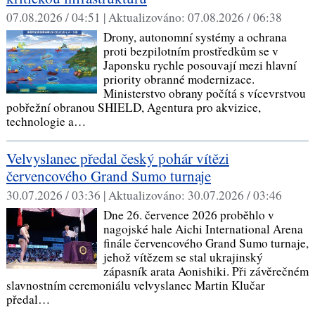
07.08.2026 / 04:51 |
Aktualizováno:
07.08.2026 / 06:38
Drony, autonomní systémy a ochrana
proti bezpilotním prostředkům se v
Japonsku rychle posouvají mezi hlavní
priority obranné modernizace.
Ministerstvo obrany počítá s vícevrstvou
pobřežní obranou SHIELD, Agentura pro akvizice,
technologie a…
Velvyslanec předal český pohár vítězi
červencového Grand Sumo turnaje
30.07.2026 / 03:36 |
Aktualizováno:
30.07.2026 / 03:46
Dne 26. července 2026 proběhlo v
nagojské hale Aichi International Arena
finále červencového Grand Sumo turnaje,
jehož vítězem se stal ukrajinský
zápasník arata Aonishiki. Při závěrečném
slavnostním ceremoniálu velvyslanec Martin Klučar
předal…