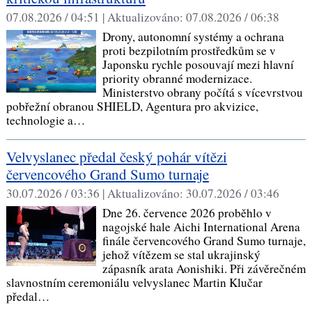
07.08.2026 / 04:51 |
Aktualizováno:
07.08.2026 / 06:38
Drony, autonomní systémy a ochrana
proti bezpilotním prostředkům se v
Japonsku rychle posouvají mezi hlavní
priority obranné modernizace.
Ministerstvo obrany počítá s vícevrstvou
pobřežní obranou SHIELD, Agentura pro akvizice,
technologie a…
Velvyslanec předal český pohár vítězi
červencového Grand Sumo turnaje
30.07.2026 / 03:36 |
Aktualizováno:
30.07.2026 / 03:46
Dne 26. července 2026 proběhlo v
nagojské hale Aichi International Arena
finále červencového Grand Sumo turnaje,
jehož vítězem se stal ukrajinský
zápasník arata Aonishiki. Při závěrečném
slavnostním ceremoniálu velvyslanec Martin Klučar
předal…