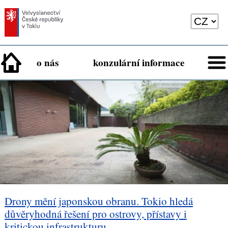
o nás
konzulární informace
Drony mění japonskou obranu. Tokio hledá
důvěryhodná řešení pro ostrovy, přístavy i
kritickou infrastrukturu