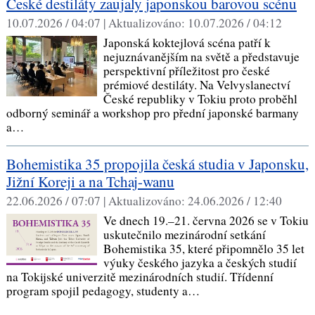
České destiláty zaujaly japonskou barovou scénu
10.07.2026 / 04:07 |
Aktualizováno:
10.07.2026 / 04:12
Japonská koktejlová scéna patří k
nejuznávanějším na světě a představuje
perspektivní příležitost pro české
prémiové destiláty. Na Velvyslanectví
České republiky v Tokiu proto proběhl
odborný seminář a workshop pro přední japonské barmany
a…
Bohemistika 35 propojila česká studia v Japonsku,
Jižní Koreji a na Tchaj-wanu
22.06.2026 / 07:07 |
Aktualizováno:
24.06.2026 / 12:40
Ve dnech 19.–21. června 2026 se v Tokiu
uskutečnilo mezinárodní setkání
Bohemistika 35, které připomnělo 35 let
výuky českého jazyka a českých studií
na Tokijské univerzitě mezinárodních studií. Třídenní
program spojil pedagogy, studenty a…