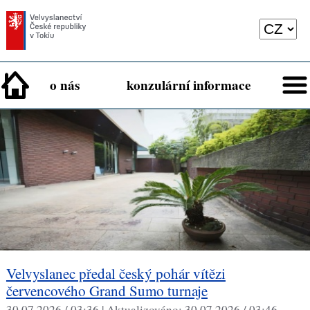
o nás
konzulární informace
Velvyslanec předal český pohár vítězi
červencového Grand Sumo turnaje
30.07.2026 / 03:36 |
Aktualizováno:
30.07.2026 / 03:46