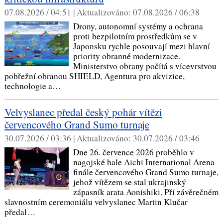
07.08.2026 / 04:51 |
Aktualizováno:
07.08.2026 / 06:38
Drony, autonomní systémy a ochrana
proti bezpilotním prostředkům se v
Japonsku rychle posouvají mezi hlavní
priority obranné modernizace.
Ministerstvo obrany počítá s vícevrstvou
pobřežní obranou SHIELD, Agentura pro akvizice,
technologie a…
Velvyslanec předal český pohár vítězi
červencového Grand Sumo turnaje
30.07.2026 / 03:36 |
Aktualizováno:
30.07.2026 / 03:46
Dne 26. července 2026 proběhlo v
nagojské hale Aichi International Arena
finále červencového Grand Sumo turnaje,
jehož vítězem se stal ukrajinský
zápasník arata Aonishiki. Při závěrečném
slavnostním ceremoniálu velvyslanec Martin Klučar
předal…