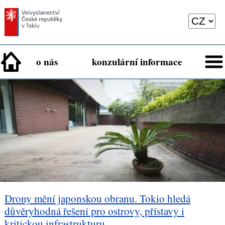
o nás
konzulární informace
Drony mění japonskou obranu. Tokio hledá
důvěryhodná řešení pro ostrovy, přístavy i
kritickou infrastrukturu