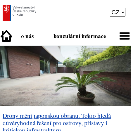
o nás
konzulární informace
Drony mění japonskou obranu. Tokio hledá
důvěryhodná řešení pro ostrovy, přístavy i
kritickou infrastrukturu