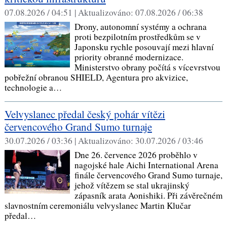
07.08.2026 / 04:51 |
Aktualizováno:
07.08.2026 / 06:38
Drony, autonomní systémy a ochrana
proti bezpilotním prostředkům se v
Japonsku rychle posouvají mezi hlavní
priority obranné modernizace.
Ministerstvo obrany počítá s vícevrstvou
pobřežní obranou SHIELD, Agentura pro akvizice,
technologie a…
Velvyslanec předal český pohár vítězi
červencového Grand Sumo turnaje
30.07.2026 / 03:36 |
Aktualizováno:
30.07.2026 / 03:46
Dne 26. července 2026 proběhlo v
nagojské hale Aichi International Arena
finále červencového Grand Sumo turnaje,
jehož vítězem se stal ukrajinský
zápasník arata Aonishiki. Při závěrečném
slavnostním ceremoniálu velvyslanec Martin Klučar
předal…