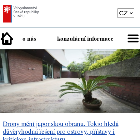
o nás
konzulární informace
Drony mění japonskou obranu. Tokio hledá
důvěryhodná řešení pro ostrovy, přístavy i
kritickou infrastrukturu