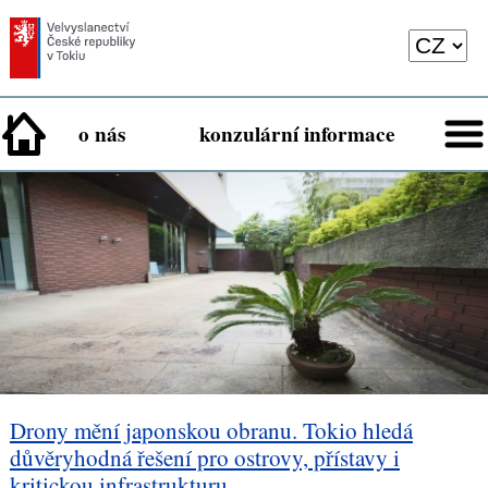
o nás
konzulární informace
Drony mění japonskou obranu. Tokio hledá
důvěryhodná řešení pro ostrovy, přístavy i
kritickou infrastrukturu