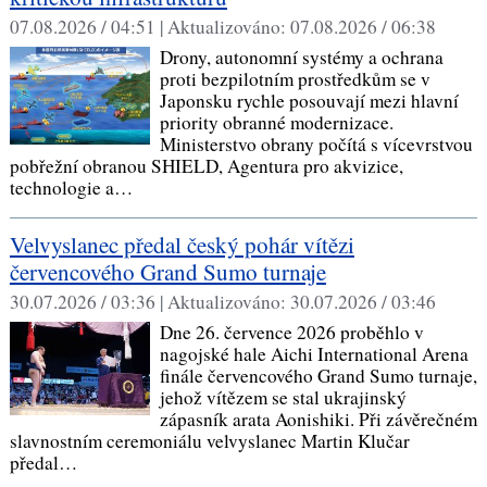
07.08.2026 / 04:51 |
Aktualizováno:
07.08.2026 / 06:38
Drony, autonomní systémy a ochrana
proti bezpilotním prostředkům se v
Japonsku rychle posouvají mezi hlavní
priority obranné modernizace.
Ministerstvo obrany počítá s vícevrstvou
pobřežní obranou SHIELD, Agentura pro akvizice,
technologie a…
Velvyslanec předal český pohár vítězi
červencového Grand Sumo turnaje
30.07.2026 / 03:36 |
Aktualizováno:
30.07.2026 / 03:46
Dne 26. července 2026 proběhlo v
nagojské hale Aichi International Arena
finále červencového Grand Sumo turnaje,
jehož vítězem se stal ukrajinský
zápasník arata Aonishiki. Při závěrečném
slavnostním ceremoniálu velvyslanec Martin Klučar
předal…