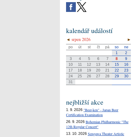
kalendář událostí
◄
srpen 2026
►
po
út
st
čt
pá
so
ne
1
2
3
4
5
6
7
8
9
10
11
12
13
14
15
16
17
18
19
20
21
22
23
24
25
26
27
28
29
30
31
nejbližší akce
"Beer-ken" - Japan Beer
1. 9. 2026
Certification Examination
Bohemian Philharmonic "The
26. 9. 2026
12th Regular Concert"
Sengawa Theater Artistic
13. 10. 2026