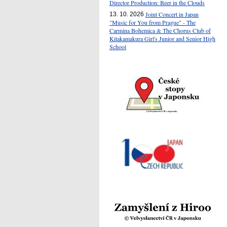
Director Production: Beer in the Clouds
Joint Concert in Japan
13. 10. 2026
"Music for You from Prague" - The
Carmina Bohemica & The Chorus Club of
Kitakamakura Girl's Junior and Senior High
School