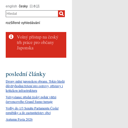
english
česky
日本語
Hledat
rozšířené vyhledávání
poslední články
Drony mění japonskou obranu. Tokio hledá
důvěryhodná řešení pro ostrovy, přístavy i
kritickou infrastrukturu
Velvyslanec předal český pohár vítězi
červencového Grand Sumo turnaje
Volby do 1/3 Senátu Parlamentu České
republiky a do zastupitelstev obcí
Autumn Festa 2026