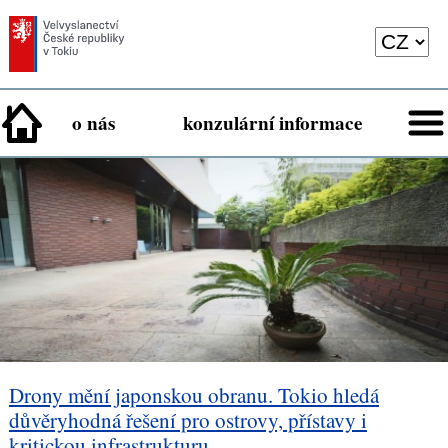
o nás
konzulární informace
Drony mění japonskou obranu. Tokio hledá
důvěryhodná řešení pro ostrovy, přístavy i
kritickou infrastrukturu