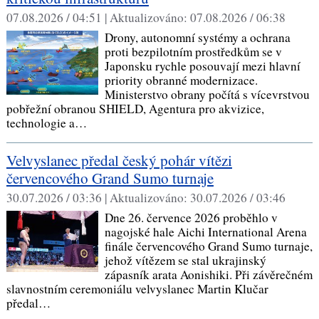
07.08.2026 / 04:51 |
Aktualizováno:
07.08.2026 / 06:38
Drony, autonomní systémy a ochrana
proti bezpilotním prostředkům se v
Japonsku rychle posouvají mezi hlavní
priority obranné modernizace.
Ministerstvo obrany počítá s vícevrstvou
pobřežní obranou SHIELD, Agentura pro akvizice,
technologie a…
Velvyslanec předal český pohár vítězi
červencového Grand Sumo turnaje
30.07.2026 / 03:36 |
Aktualizováno:
30.07.2026 / 03:46
Dne 26. července 2026 proběhlo v
nagojské hale Aichi International Arena
finále červencového Grand Sumo turnaje,
jehož vítězem se stal ukrajinský
zápasník arata Aonishiki. Při závěrečném
slavnostním ceremoniálu velvyslanec Martin Klučar
předal…