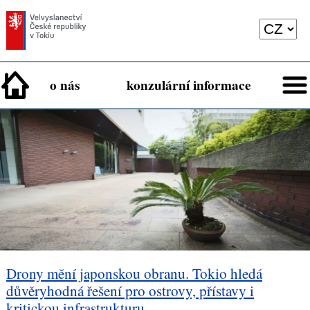
o nás
konzulární informace
Drony mění japonskou obranu. Tokio hledá
důvěryhodná řešení pro ostrovy, přístavy i
kritickou infrastrukturu