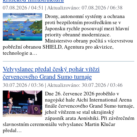
07.08.2026 / 04:51 |
Aktualizováno:
07.08.2026 / 06:38
Drony, autonomní systémy a ochrana
proti bezpilotním prostředkům se v
Japonsku rychle posouvají mezi hlavní
priority obranné modernizace.
Ministerstvo obrany počítá s vícevrstvou
pobřežní obranou SHIELD, Agentura pro akvizice,
technologie a…
Velvyslanec předal český pohár vítězi
červencového Grand Sumo turnaje
30.07.2026 / 03:36 |
Aktualizováno:
30.07.2026 / 03:46
Dne 26. července 2026 proběhlo v
nagojské hale Aichi International Arena
finále červencového Grand Sumo turnaje,
jehož vítězem se stal ukrajinský
zápasník arata Aonishiki. Při závěrečném
slavnostním ceremoniálu velvyslanec Martin Klučar
předal…