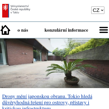
o nás
konzulární informace
Drony mění japonskou obranu. Tokio hledá
důvěryhodná řešení pro ostrovy, přístavy i
kritickou infrastrukturu