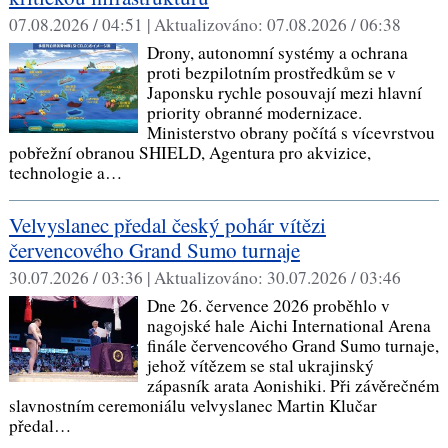
07.08.2026 / 04:51 |
Aktualizováno:
07.08.2026 / 06:38
Drony, autonomní systémy a ochrana
proti bezpilotním prostředkům se v
Japonsku rychle posouvají mezi hlavní
priority obranné modernizace.
Ministerstvo obrany počítá s vícevrstvou
pobřežní obranou SHIELD, Agentura pro akvizice,
technologie a…
Velvyslanec předal český pohár vítězi
červencového Grand Sumo turnaje
30.07.2026 / 03:36 |
Aktualizováno:
30.07.2026 / 03:46
Dne 26. července 2026 proběhlo v
nagojské hale Aichi International Arena
finále červencového Grand Sumo turnaje,
jehož vítězem se stal ukrajinský
zápasník arata Aonishiki. Při závěrečném
slavnostním ceremoniálu velvyslanec Martin Klučar
předal…