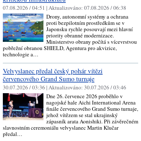
07.08.2026 / 04:51 |
Aktualizováno:
07.08.2026 / 06:38
Drony, autonomní systémy a ochrana
proti bezpilotním prostředkům se v
Japonsku rychle posouvají mezi hlavní
priority obranné modernizace.
Ministerstvo obrany počítá s vícevrstvou
pobřežní obranou SHIELD, Agentura pro akvizice,
technologie a…
Velvyslanec předal český pohár vítězi
červencového Grand Sumo turnaje
30.07.2026 / 03:36 |
Aktualizováno:
30.07.2026 / 03:46
Dne 26. července 2026 proběhlo v
nagojské hale Aichi International Arena
finále červencového Grand Sumo turnaje,
jehož vítězem se stal ukrajinský
zápasník arata Aonishiki. Při závěrečném
slavnostním ceremoniálu velvyslanec Martin Klučar
předal…