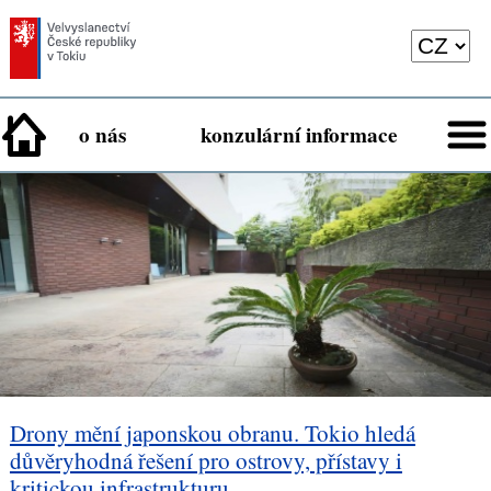
o nás
konzulární informace
Drony mění japonskou obranu. Tokio hledá
důvěryhodná řešení pro ostrovy, přístavy i
kritickou infrastrukturu