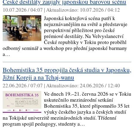
České destiláty zaujaly japonskou barovou scénu
10.07.2026 / 04:07 |
Aktualizováno:
10.07.2026 / 04:12
Japonská koktejlová scéna patří k
nejuznávanějším na světě a představuje
perspektivní příležitost pro české
prémiové destiláty. Na Velvyslanectví
České republiky v Tokiu proto proběhl
odborný seminář a workshop pro přední japonské barmany
a…
Bohemistika 35 propojila česká studia v Japonsku,
Jižní Koreji a na Tchaj-wanu
22.06.2026 / 07:07 |
Aktualizováno:
24.06.2026 / 12:40
Ve dnech 19.–21. června 2026 se v Tokiu
uskutečnilo mezinárodní setkání
Bohemistika 35, které připomnělo 35 let
výuky českého jazyka a českých studií
na Tokijské univerzitě mezinárodních studií. Třídenní
program spojil pedagogy, studenty a…