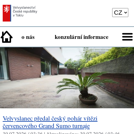
o nás
konzulární informace
Velvyslanec předal český pohár vítězi
červencového Grand Sumo turnaje
30.07.2026 / 03:36 |
Aktualizováno:
30.07.2026 / 03:46