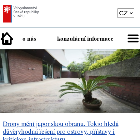
o nás
konzulární informace
Drony mění japonskou obranu. Tokio hledá
důvěryhodná řešení pro ostrovy, přístavy i
kritickou infrastrukturu