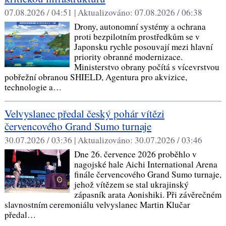
07.08.2026 / 04:51 |
Aktualizováno:
07.08.2026 / 06:38
Drony, autonomní systémy a ochrana
proti bezpilotním prostředkům se v
Japonsku rychle posouvají mezi hlavní
priority obranné modernizace.
Ministerstvo obrany počítá s vícevrstvou
pobřežní obranou SHIELD, Agentura pro akvizice,
technologie a…
Velvyslanec předal český pohár vítězi
červencového Grand Sumo turnaje
30.07.2026 / 03:36 |
Aktualizováno:
30.07.2026 / 03:46
Dne 26. července 2026 proběhlo v
nagojské hale Aichi International Arena
finále červencového Grand Sumo turnaje,
jehož vítězem se stal ukrajinský
zápasník arata Aonishiki. Při závěrečném
slavnostním ceremoniálu velvyslanec Martin Klučar
předal…