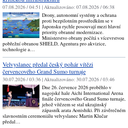
07.08.2026 / 04:51 |
Aktualizováno:
07.08.2026 / 06:38
Drony, autonomní systémy a ochrana
proti bezpilotním prostředkům se v
Japonsku rychle posouvají mezi hlavní
priority obranné modernizace.
Ministerstvo obrany počítá s vícevrstvou
pobřežní obranou SHIELD, Agentura pro akvizice,
technologie a…
Velvyslanec předal český pohár vítězi
červencového Grand Sumo turnaje
30.07.2026 / 03:36 |
Aktualizováno:
30.07.2026 / 03:46
Dne 26. července 2026 proběhlo v
nagojské hale Aichi International Arena
finále červencového Grand Sumo turnaje,
jehož vítězem se stal ukrajinský
zápasník arata Aonishiki. Při závěrečném
slavnostním ceremoniálu velvyslanec Martin Klučar
předal…