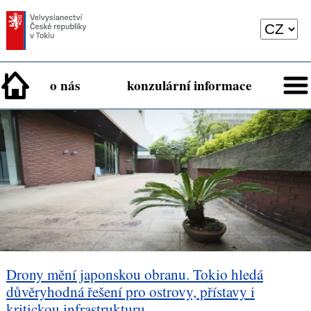
o nás
konzulární informace
Drony mění japonskou obranu. Tokio hledá
důvěryhodná řešení pro ostrovy, přístavy i
kritickou infrastrukturu