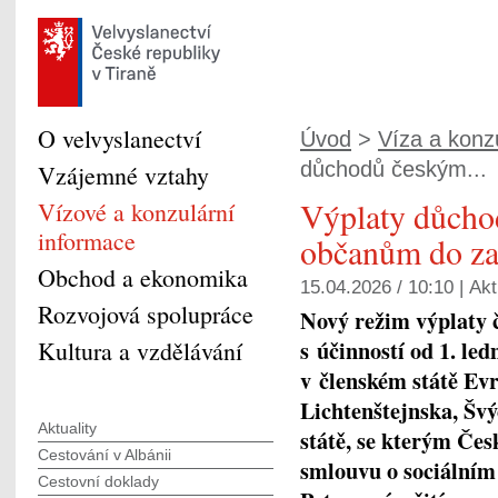
O velvyslanectví
Úvod
>
Víza a konzu
důchodů českým...
Vzájemné vztahy
Výplaty důch
Vízové a konzulární
informace
občanům do za
Obchod a ekonomika
15.04.2026 / 10:10 |
Akt
Rozvojová spolupráce
Nový režim výplaty 
s účinností od 1. led
Kultura a vzdělávání
v členském státě Evr
Lichtenštejnska, Švý
Aktuality
státě, se kterým Če
Cestování v Albánii
smlouvu o sociálním
Cestovní doklady