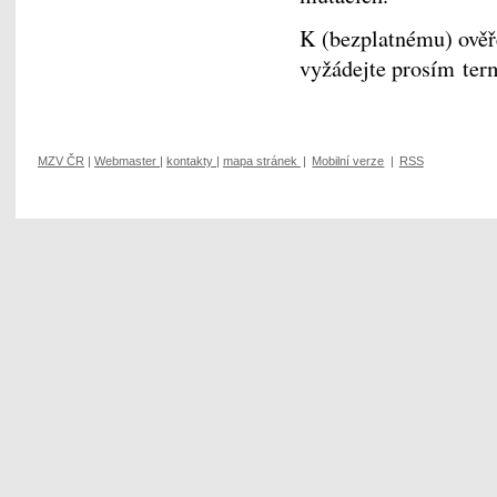
K (bezplatnému) ověře
vyžádejte prosím ter
MZV ČR
|
Webmaster
|
kontakty
|
mapa stránek
|
Mobilní verze
|
RSS