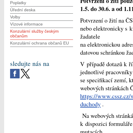
Potvrzení o žití pouz
Poplatky
1.5. do 30.6. a od 1.
Úřední deska
Volby
Potvrzení o žití na Č
Vízové informace
nebo elektronicky s 
Konzulární služby českým
žadatele
občanům
na elektronickou adr
Konzulární ochrana občanů EU
datovou schránkou ža
sledujte nás na
V případě dotazů k ří
jednotlivé pracovníky
se specifikací zemí, k
webových stránkách Č
https://www.cssz.cz/
duchody
.
Na webových stránká
k dispozici formuláře
mutacích.