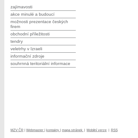
zajímavosti
akce minulé a budoucí
možnosti prezentace českých
firem
obchodní příležitosti
tendry
veletrhy v Izraeli
informační zdroje
souhrnná teritoriální informace
MZV ČR
|
Webmaster
|
kontakty
|
mapa stránek
|
Mobilní verze
|
RSS