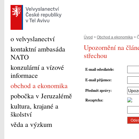
o velvyslanectví
Úvod
>
Obchod a ekonomika
> Č
Upozornění na článe
kontaktní ambasáda
střechou
NATO
konzulární a vízové
E-mail odesílatele
:
informace
E-mail příjemce
:
obchod a ekonomika
Předmět zprávy
:
pobočka v Jeruzalémě
Recaptcha
:
kultura, krajané a
školství
věda a výzkum