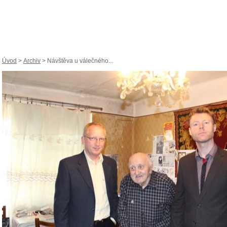
Úvod
>
Archiv
> Návštěva u válečného...