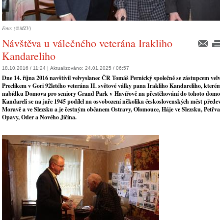
Foto: (@MZV)
Návštěva u válečného veterána Irakliho
Kandareliho
18.10.2016 / 11:24 |
Aktualizováno:
24.01.2025 / 06:57
Dne 14. října 2016 navštívil velvyslanec ČR Tomáš Pernický společně se zástupcem vel
Preclíkem v Gori 92letého veterána II. světové války pana Irakliho Kandareliho, které
nabídku Domova pro seniory Grand Park v Havířově na přestěhování do tohoto domov
Kandareli se na jaře 1945 podílel na osvobození několika československých měst přede
Moravě a ve Slezsku a je čestným občanem Ostravy, Olomouce, Háje ve Slezsku, Petřva
Opavy, Oder a Nového Jičína.