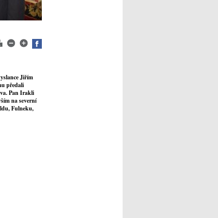
vyslance Jiřím
mu předali
a. Pan Irakli
vším na severní
ldu, Fulneku,