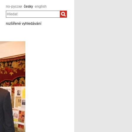
по-русски
česky
english
Hledat
rozšířené vyhledávání