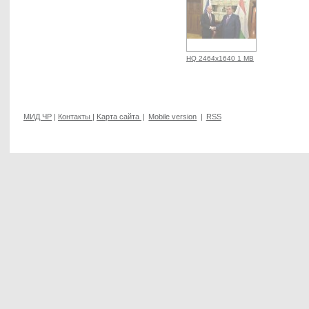
HQ 2464x1640 1 MB
МИД ЧР
|
Контакты
|
Kарта сайта
|
Mobile version
|
RSS