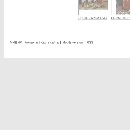
HQ 3872x2592 4 MB
HQ 2592x387
МИД ЧР
|
Контакты
|
Kарта сайта
|
Mobile version
|
RSS