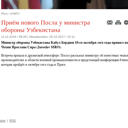
Photo: (@MZV)
Приём нового Посла у министра
обороны Узбекистана
11.10.2016 / 08:28 |
Aktualizováno:
26.10.2017 / 15:11
Министр обороны Узбекистана Кабул Бердиев 10-го октября сего года принял н
Чехии Ярослава Сира (
Jaroslav SIR
O
).
Встреча прошла в дружеской атмосфере. Посол рассказал министру об известных чешс
производителях в области военной промышленности и предстоящей конференции Future
которая пройдёт в октябре сего года в Праге.
sion
|
RSS