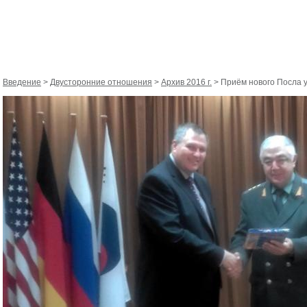
Введение
>
Двусторонние отношения
>
Архив 2016 г.
> Приём нового Посла у.