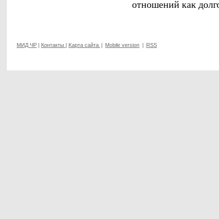
отношений как долг
МИД ЧР
|
Контакты
|
Kарта сайта
|
Mobile version
|
RSS