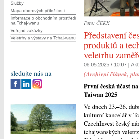
Služby
Mapa oborových příležitostí
Informace o obchodním prostředí
Foto: ČEKK
na Tchaj-wanu
Veřejné zakázky
Představení če
Veletrhy a výstavy na Tchaj-wanu
produktů a tec
veletrhu zaměř
06.05.2025 / 10:07 |
Akt
sledujte nás na
(Archivní článek, pl
První česká účast n
Taiwan 2025
Ve dnech 23.–26. dub
kulturní kancelář v T
CzechInvest český ná
tchajwanských veletr