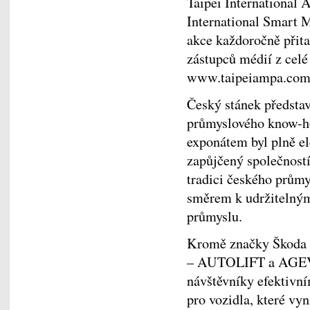
Taipei International
International Smart 
akce každoročně přita
zástupců médií z celé
www.taipeiampa.com
Český stánek předsta
průmyslového know-ho
exponátem byl plně e
zapůjčený společnost
tradici českého průmy
směrem k udržitelný
průmyslu.
Kromě značky Škoda s
– AUTOLIFT a AGEV
návštěvníky efektivn
pro vozidla, které vy