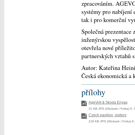
zpracováním. AGEVOLT 
systémy pro nabíjení 
tak i pro komerční vyu
Společná prezentace z
inženýrskou vyspělos
otevřela nové příleži
partnerských vztahů s
Autor: Kateřina Hein
Česká ekonomická a ku
přílohy
AgeVolt & Skoda Enyaq
31 KB JPG (Obrázek / Fotka) 6. 
Czech pavilion, visitors
218 KB JPG (Obrázek / Fotka) 6.