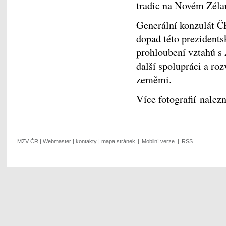
tradic na Novém Zél
Generální konzulát Č
dopad této prezidents
prohloubení vztahů s
další spolupráci a ro
zeměmi.
Více fotografií nale
MZV ČR
|
Webmaster
|
kontakty
|
mapa stránek
|
Mobilní verze
|
RSS