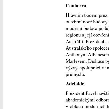
Canberra
Hlavním bodem prezid
otevření nové budovy 
moderní budova je dů
regionu a její otevřen
Austrálií. Prezident s
Australského společe
Anthonym Albanesem 
Marlesem. Diskuse by
výzvy, spolupráci v i
průmyslu.
Adelaide
Prezident Pavel navští
akademickými odborn
v oblasti moderních t