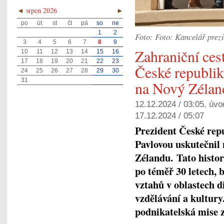
◄
srpen 2026
►
po
út
st
čt
pá
so
ne
1
2
Foto: Foto: Kancelář prez
3
4
5
6
7
8
9
Zahraniční ces
10
11
12
13
14
15
16
17
18
19
20
21
22
23
České republik
24
25
26
27
28
29
30
31
na Nový Zélan
12.12.2024 / 03:05, úvo
17.12.2024 / 05:07
Prezident České rep
Pavlovou uskutečnil 
Zélandu. Tato histor
po téměř 30 letech, 
vztahů v oblastech d
vzdělávání a kultury
podnikatelská mise 