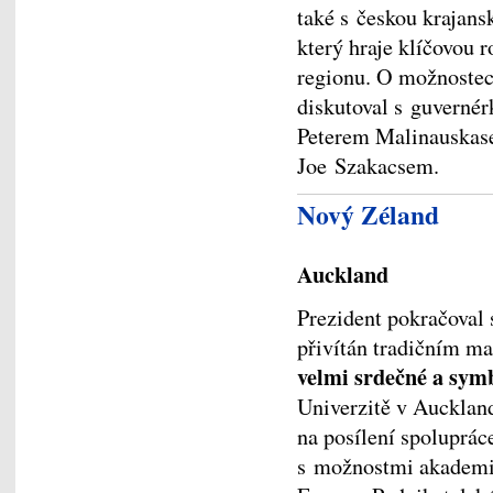
také s českou krajan
který hraje klíčovou r
regionu. O možnostech
diskutoval s guverné
Peterem Malinauskase
Joe Szakacsem.
Nový Zéland
Auckland
Prezident pokračoval
přivítán tradičním 
velmi srdečné a sym
Univerzitě v Aucklan
na posílení spoluprác
s možnostmi akademi