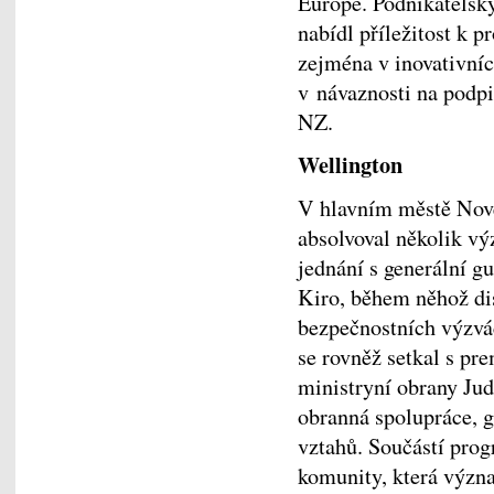
Europe. Podnikatelský
nabídl příležitost k 
zejména v inovativníc
v návaznosti na pod
NZ.
Wellington
V hlavním městě Nové
absolvoval několik vý
jednání s generální 
Kiro, během něhož di
bezpečnostních výzvác
se rovněž setkal s p
ministryní obrany Jud
obranná spolupráce, g
vztahů. Součástí prog
komunity, která význa