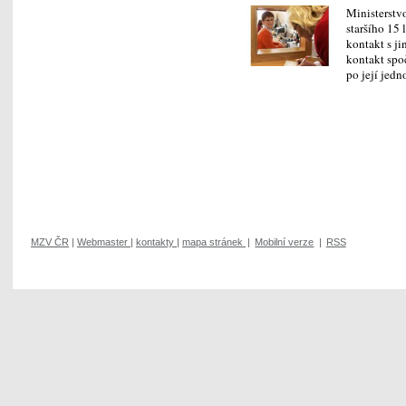
Ministerstv
staršího 15 
kontakt s j
kontakt spo
po její je
MZV ČR
|
Webmaster
|
kontakty
|
mapa stránek
|
Mobilní verze
|
RSS