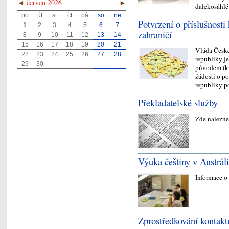
◄
červen 2026
►
dalekosáhlé
po
út
st
čt
pá
so
ne
Potvrzení o příslušnosti
1
2
3
4
5
6
7
zahraničí
8
9
10
11
12
13
14
15
16
17
18
19
20
21
Vláda České
22
23
24
25
26
27
28
republiky j
29
30
původem (kr
žádostí o p
republiky 
Překladatelské služby
Zde nalezne
Výuka češtiny v Austrál
Informace o
Zprostředkování kontak