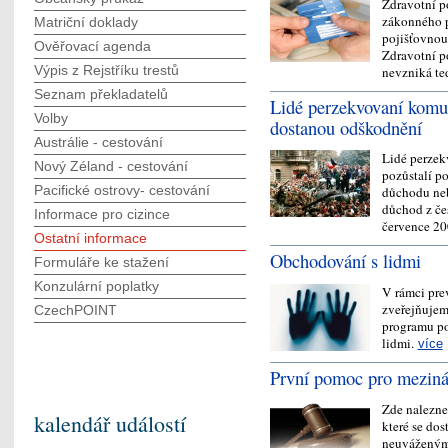
Zdravotní po
zákonného po
Matriční doklady
pojišťovnou
Ověřovací agenda
Zdravotní p
Výpis z Rejstříku trestů
nevzniká t
Seznam překladatelů
Lidé perzekvovaní komu
Volby
dostanou odškodnění
Austrálie - cestování
Lidé perzek
Nový Zéland - cestování
pozůstalí po
Pacifické ostrovy- cestování
důchodu nebo
důchod z če
Informace pro cizince
července 2
Ostatní informace
Obchodování s lidmi
Formuláře ke stažení
Konzulární poplatky
V rámci pre
zveřejňujem
CzechPOINT
programu po
lidmi.
více
První pomoc pro mezinár
Zde nalezne
kalendář událostí
které se dos
neuváženým 