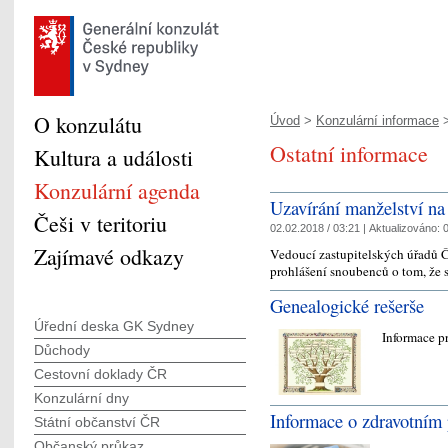
O konzulátu
Úvod
>
Konzulární informace
>
Ostatní informace
Kultura a události
Konzulární agenda
Uzavírání manželství na
Češi v teritoriu
02.02.2018 / 03:21 |
Aktualizováno:
0
Zajímavé odkazy
Vedoucí zastupitelských úřadů Č
prohlášení snoubenců o tom, že s
Genealogické rešerše
Úřední deska GK Sydney
Informace pr
Důchody
Cestovní doklady ČR
Konzulární dny
Informace o zdravotním 
Státní občanství ČR
Občanský průkaz