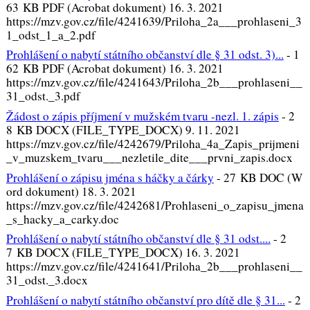
63 KB PDF (Acrobat dokument) 16. 3. 2021
https://mzv.gov.cz/file/4241639/Priloha_2a___prohlaseni_3
1_odst_1_a_2.pdf
Prohlášení o nabytí státního občanství dle § 31 odst. 3)...
-
1
62 KB PDF (Acrobat dokument) 16. 3. 2021
https://mzv.gov.cz/file/4241643/Priloha_2b___prohlaseni__
31_odst._3.pdf
Žádost o zápis příjmení v mužském tvaru -nezl. 1. zápis
-
2
8 KB DOCX (FILE_TYPE_DOCX) 9. 11. 2021
https://mzv.gov.cz/file/4242679/Priloha_4a_Zapis_prijmeni
_v_muzskem_tvaru___nezletile_dite___prvni_zapis.docx
Prohlášení o zápisu jména s háčky a čárky
-
27 KB DOC (W
ord dokument) 18. 3. 2021
https://mzv.gov.cz/file/4242681/Prohlaseni_o_zapisu_jmena
_s_hacky_a_carky.doc
Prohlášení o nabytí státního občanství dle § 31 odst....
-
2
7 KB DOCX (FILE_TYPE_DOCX) 16. 3. 2021
https://mzv.gov.cz/file/4241641/Priloha_2b___prohlaseni__
31_odst._3.docx
Prohlášení o nabytí státního občanství pro dítě dle § 31...
-
2