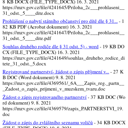
8 KB DOCX (FILE_TYPE_DOCX) 16. 3. 2021
https://mzv.gov.cz/file/4241645/Priloha_2c___prohlaseni__
31_odst._5____dite.docx
Prohlášení o nabytí státního občanství pro dítě dle § 31...
-
1
82 KB PDF (Acrobat dokument) 16. 3. 2021
https://mzv.gov.cz/file/4241647/Priloha_2c___prohlaseni__
31_odst._5____dite.pdf
Souhlas druhého rodiče dle § 31 odst. 5) - word
-
19 KB DO
CX (FILE_TYPE_DOCX) 16. 3. 2021
https://mzv.gov.cz/file/4241649/souhlas_druheho_rodice_di
tete_31_odst._5.docx
Registrované partnerství- žádost o zápis příjmení v...
-
27 K
B DOC (Word dokument) 9. 8. 2021
https://mzv.gov.cz/file/4369561/_6A___Zapis_reg._partn__
_Zadost_o_zapis_prijmeni_v_muzskem_tvaru.doc
Žádost o zápis registrovaného partnerství
-
37 KB DOC (Wo
rd dokument) 9. 8. 2021
https://mzv.gov.cz/file/4369579/zapis_PARTNERSTVI_19.
doc
Žádost o zápis do zvláštního seznamu voličů
-
34 KB DOCX