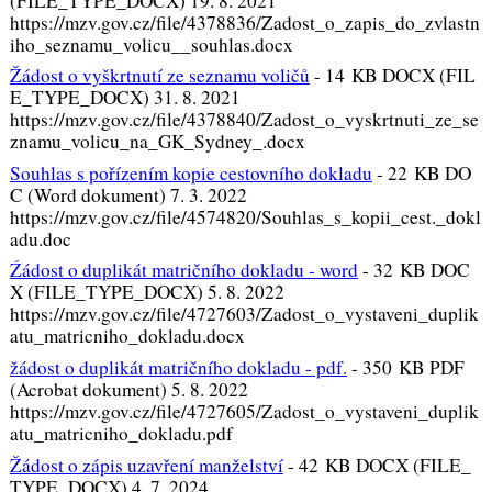
(FILE_TYPE_DOCX) 19. 8. 2021
https://mzv.gov.cz/file/4378836/Zadost_o_zapis_do_zvlastn
iho_seznamu_volicu__souhlas.docx
Žádost o vyškrtnutí ze seznamu voličů
-
14 KB DOCX (FIL
E_TYPE_DOCX) 31. 8. 2021
https://mzv.gov.cz/file/4378840/Zadost_o_vyskrtnuti_ze_se
znamu_volicu_na_GK_Sydney_.docx
Souhlas s pořízením kopie cestovního dokladu
-
22 KB DO
C (Word dokument) 7. 3. 2022
https://mzv.gov.cz/file/4574820/Souhlas_s_kopii_cest._dokl
adu.doc
Źádost o duplikát matričního dokladu - word
-
32 KB DOC
X (FILE_TYPE_DOCX) 5. 8. 2022
https://mzv.gov.cz/file/4727603/Zadost_o_vystaveni_duplik
atu_matricniho_dokladu.docx
žádost o duplikát matričního dokladu - pdf.
-
350 KB PDF
(Acrobat dokument) 5. 8. 2022
https://mzv.gov.cz/file/4727605/Zadost_o_vystaveni_duplik
atu_matricniho_dokladu.pdf
Žádost o zápis uzavření manželství
-
42 KB DOCX (FILE_
TYPE_DOCX) 4. 7. 2024