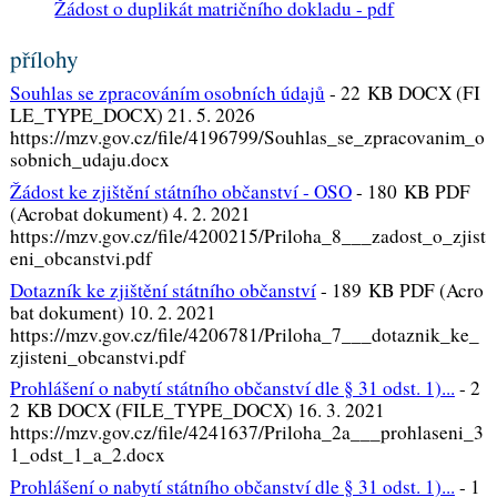
Žádost o duplikát matričního dokladu - pdf
přílohy
Souhlas se zpracováním osobních údajů
-
22 KB DOCX (FI
LE_TYPE_DOCX) 21. 5. 2026
https://mzv.gov.cz/file/4196799/Souhlas_se_zpracovanim_o
sobnich_udaju.docx
Žádost ke zjištění státního občanství - OSO
-
180 KB PDF
(Acrobat dokument) 4. 2. 2021
https://mzv.gov.cz/file/4200215/Priloha_8___zadost_o_zjist
eni_obcanstvi.pdf
Dotazník ke zjištění státního občanství
-
189 KB PDF (Acro
bat dokument) 10. 2. 2021
https://mzv.gov.cz/file/4206781/Priloha_7___dotaznik_ke_
zjisteni_obcanstvi.pdf
Prohlášení o nabytí státního občanství dle § 31 odst. 1)...
-
2
2 KB DOCX (FILE_TYPE_DOCX) 16. 3. 2021
https://mzv.gov.cz/file/4241637/Priloha_2a___prohlaseni_3
1_odst_1_a_2.docx
Prohlášení o nabytí státního občanství dle § 31 odst. 1)...
-
1