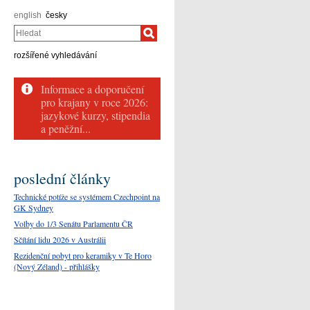
english
česky
Hledat
rozšířené vyhledávání
poslední články
Technické potíže se systémem Czechpoint na
GK Sydney
Volby do 1/3 Senátu Parlamentu ČR
Sčítání lidu 2026 v Austrálii
Rezidenční pobyt pro keramiky v Te Horo
(Nový Zéland) - přihlášky