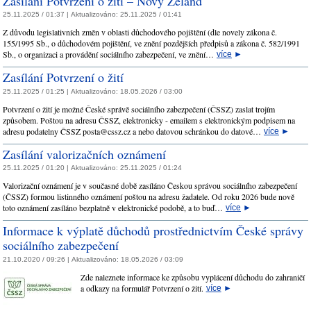
Zasílání Potvrzení o žití – Nový Zéland
25.11.2025 / 01:37 |
Aktualizováno:
25.11.2025 / 01:41
Z důvodu legislativních změn v oblasti důchodového pojištění (dle novely zákona č.
155/1995 Sb., o důchodovém pojištění, ve znění pozdějších předpisů a zákona č. 582/1991
Sb., o organizaci a provádění sociálního zabezpečení, ve znění…
více
►
Zasílání Potvrzení o žití
25.11.2025 / 01:25 |
Aktualizováno:
18.05.2026 / 03:00
Potvrzení o žití je možné České správě sociálního zabezpečení (ČSSZ) zaslat trojím
způsobem. Poštou na adresu ČSSZ, elektronicky - emailem s elektronickým podpisem na
adresu podatelny ČSSZ posta@cssz.cz a nebo datovou schránkou do datové…
více
►
Zasílání valorizačních oznámení
25.11.2025 / 01:20 |
Aktualizováno:
25.11.2025 / 01:24
Valorizační oznámení je v současné době zasíláno Českou správou sociálního zabezpečení
(ČSSZ) formou listinného oznámení poštou na adresu žadatele. Od roku 2026 bude nově
toto oznámení zasíláno bezplatně v elektronické podobě, a to buď…
více
►
Informace k výplatě důchodů prostřednictvím České správy
sociálního zabezpečení
21.10.2020 / 09:26 |
Aktualizováno:
18.05.2026 / 03:09
Zde naleznete informace ke způsobu vyplácení důchodu do zahraničí
a odkazy na formulář Potvrzení o žití.
více
►