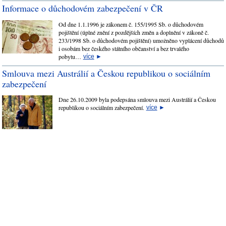
Informace o důchodovém zabezpečení v ČR
Od dne 1.1.1996 je zákonem č. 155/1995 Sb. o důchodovém
pojištění (úplné znění z pozdějších změn a doplnění v zákoně č.
233/1998 Sb. o důchodovém pojištění) umožněno vyplácení důchodů
i osobám bez českého státního občanství a bez trvalého
pobytu…
více
►
Smlouva mezi Austrálií a Českou republikou o sociálním
zabezpečení
Dne 26.10.2009 byla podepsána smlouva mezi Austrálií a Českou
republikou o sociálním zabezpečení.
více
►