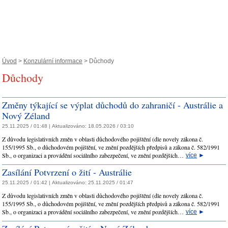
Úvod
>
Konzulární informace
> Důchody
Důchody
Změny týkající se výplat důchodů do zahraničí - Austrálie a
Nový Zéland
25.11.2025 / 01:48 |
Aktualizováno:
18.05.2026 / 03:10
Z důvodu legislativních změn v oblasti důchodového pojištění (dle novely zákona č.
155/1995 Sb., o důchodovém pojištění, ve znění pozdějších předpisů a zákona č. 582/1991
Sb., o organizaci a provádění sociálního zabezpečení, ve znění pozdějších…
více
►
Zasílání Potvrzení o žití - Austrálie
25.11.2025 / 01:42 |
Aktualizováno:
25.11.2025 / 01:47
Z důvodu legislativních změn v oblasti důchodového pojištění (dle novely zákona č.
155/1995 Sb., o důchodovém pojištění, ve znění pozdějších předpisů a zákona č. 582/1991
Sb., o organizaci a provádění sociálního zabezpečení, ve znění pozdějších…
více
►