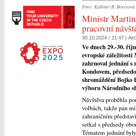
Foto: Kabinet B. Borisova
Ministr Marti
pracovní návšt
30.10.2024 / 21:47 |
Akt
Ve dnech 29.-30. říj
evropské záležitosti
zahrnoval jednání s
Kondovem, předsedo
shromáždění Bojko 
výboru Národního s
Návštěva proběhla po
volbách, takže pan m
zahraničním představ
setkal s předsedy obou
Tématem jednání byly