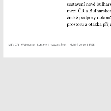
sestavení nové bulha
mezi ČR a Bulharskem
české podpory dokonč
prostoru a otázka přij
MZV ČR
|
Webmaster
|
kontakty
|
mapa stránek
|
Mobilní verze
|
RSS