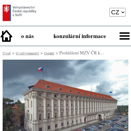
o nás
konzulární informace
>
>
> Prohlášení MZV ČR k...
Úvod
O velvyslanectví
Ostatní