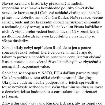
Návrat Kremlu k historicky překonaným tradicím
imperiální, rozpínavé a bezohledné politiky Sovětského
svazu, se kterou mají i Češi své neblahé zkušenosti, nemůže
přinést nic dobrého ani občanům Ruska. Naše reakce, včetně
sankcí, bude mít zcela zásadní dopad na ruskou ekonomiku
a technologický rozvoj, a tudíž i na kvalitu života každého z
nich. A vinou svého vedení budou nuceni žít v zemi, která
na dlouhou dobu ztrácí svou kredibilitu a prestiž, a to se
všemi důsledky.
Západ nikdy nebyl nepřítelem Rusů. Je to jen a pouze
současné ruské vedení, které celou zemi manévruje do
takovéto pozice a neohlíží se přitom na cenu, kterou občané
Ruska ponesou, a to včetně životů zmařených ve zbytečné a
nesmyslně rozpoutané válce.
Společně se spojenci v NATO, EU a dalšími partnery stojí
Česká republika v této těžké chvíli na straně Ukrajiny.
Ukrajince budeme nadále podporovat v jejich spravedlivé
touze nezávisle rozhodovat o svém vlastním osudu a usilovat
o demokratickou budoucnost a euro-atlantickou orientaci
své země.
Znovu důrazně vyzýváme Ruskou federaci, aby ustoupila od