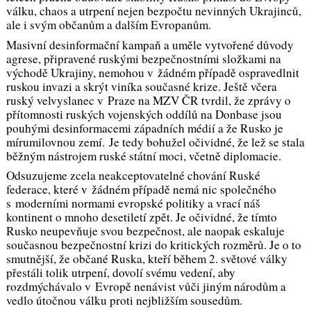
válku, chaos a utrpení nejen bezpočtu nevinných Ukrajinců,
ale i svým občanům a dalším Evropanům.
Masivní desinformační kampaň a uměle vytvořené důvody
agrese, připravené ruskými bezpečnostními složkami na
východě Ukrajiny, nemohou v žádném případě ospravedlnit
ruskou invazi a skrýt viníka současné krize. Ještě včera
ruský velvyslanec v Praze na MZV ČR tvrdil, že zprávy o
přítomnosti ruských vojenských oddílů na Donbase jsou
pouhými desinformacemi západních médií a že Rusko je
mírumilovnou zemí. Je tedy bohužel očividné, že lež se stala
běžným nástrojem ruské státní moci, včetně diplomacie.
Odsuzujeme zcela neakceptovatelné chování Ruské
federace, které v žádném případě nemá nic společného
s moderními normami evropské politiky a vrací náš
kontinent o mnoho desetiletí zpět. Je očividné, že tímto
Rusko neupevňuje svou bezpečnost, ale naopak eskaluje
současnou bezpečnostní krizi do kritických rozměrů. Je o to
smutnější, že občané Ruska, kteří během 2. světové války
přestáli tolik utrpení, dovolí svému vedení, aby
rozdmýchávalo v Evropě nenávist vůči jiným národům a
vedlo útočnou válku proti nejbližším sousedům.