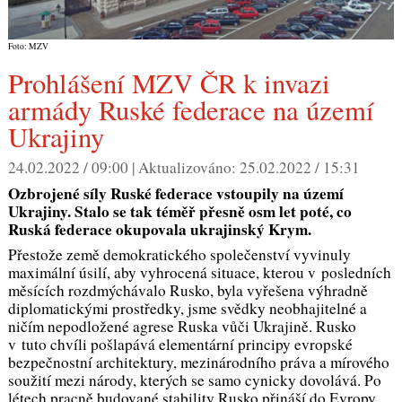
Foto: MZV
Prohlášení MZV ČR k invazi
armády Ruské federace na území
Ukrajiny
24.02.2022 / 09:00 |
Aktualizováno:
25.02.2022 / 15:31
Ozbrojené síly Ruské federace vstoupily na území
Ukrajiny. Stalo se tak téměř přesně osm let poté, co
Ruská federace okupovala ukrajinský Krym.
Přestože země demokratického společenství vyvinuly
maximální úsilí, aby vyhrocená situace, kterou v posledních
měsících rozdmýchávalo Rusko, byla vyřešena výhradně
diplomatickými prostředky, jsme svědky neobhajitelné a
ničím nepodložené agrese Ruska vůči Ukrajině. Rusko
v tuto chvíli pošlapává elementární principy evropské
bezpečnostní architektury, mezinárodního práva a mírového
soužití mezi národy, kterých se samo cynicky dovolává. Po
létech pracně budované stability Rusko přináší do Evropy