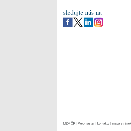
sledujte nás na
MZV ČR
|
Webmaster
|
kontakty
|
mapa stráne