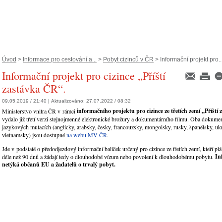
Úvod
>
Informace pro cestování a...
>
Pobyt cizinců v ČR
> Informační projekt pro..
Informační projekt pro cizince „Příští
zastávka ČR“.
09.05.2019 / 21:40 |
Aktualizováno:
27.07.2022 / 08:32
informačního projektu pro cizince ze třetích zemí „Příšt
Ministerstvo vnitra ČR v rámci
vydalo již třetí verzi stejnojmenné elektronické brožury a dokumentárního filmu. Oba dokume
jazykových mutacích (anglicky, arabsky, česky, francouzsky, mongolsky, rusky, španělsky, uk
vietnamsky) jsou dostupné
na webu MV ČR
.
Jde v podstatě o předodjezdový informační balíček určený pro cizince ze třetích zemí, kteří p
In
déle než 90 dnů a žádají tedy o dlouhodobé vízum nebo povolení k dlouhodobému pobytu.
netýká občanů EU a žadatelů o trvalý pobyt.