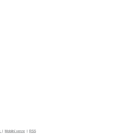
k
|
Mobilní verze
|
RSS