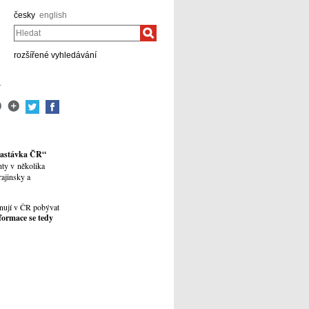
česky
english
Hledat
rozšířené vyhledávání
.
í zastávka ČR“
nty v několika
rajinsky a
lánují v ČR pobývat
formace se tedy