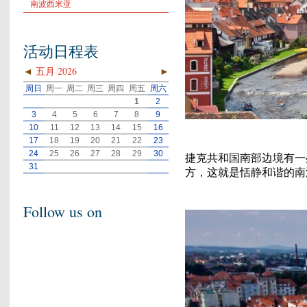
南波西米亚
活动日程表
◄
五月 2026
►
周日
周一
周二
周三
周四
周五
周六
1
2
3
4
5
6
7
8
9
10
11
12
13
14
15
16
17
18
19
20
21
22
23
24
25
26
27
28
29
30
捷克共和国南部边境有一
31
方，这就是恬静和谐的南
Follow us on