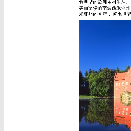
验典型的欧洲乡村生活。
美丽富饶的南波西米亚州
米亚州的首府， 闻名世