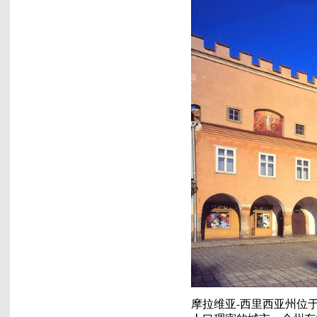
摩拉维亚-西里西亚州位