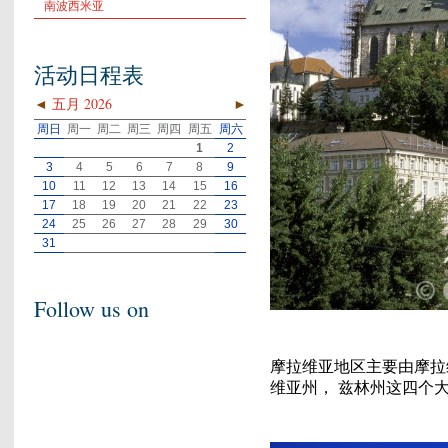
南波西米亚
活动日程表
◄
五月 2026
►
周日
周一
周二
周三
周四
周五
周六
1
2
3
4
5
6
7
8
9
10
11
12
13
14
15
16
17
18
19
20
21
22
23
24
25
26
27
28
29
30
31
Follow us on
摩拉维亚地区主要由摩拉
维亚州， 兹林州这四个